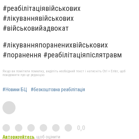
#реабілітаціявійськових
#лікуваннявійськових
#військовийадвокат
#лікуванняпораненихвійськових
#поранення #реабілітаціяпіслятравм
Якщо ви помітили помилку, виділіть необхідний текст і натисніть Ctrl + Enter, щоб
повідомити про це редакцію
#Новини БЦ
#безкоштовна реабілітація
0,0
Авторизуйтесь
, щоб оцінити