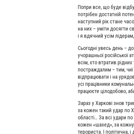
Попри все, що буде відбу
потрібен достатній потен
наступний рік стане часо
на них – уміти досягти с
і я вдячний усім лідерам,
Сьогодні увесь день – до
учорашньої російської ат
всім, хто втратив рідни
постраждалим – тим, чиї
відпрацювати і на урядово
усі працівники комунальн
працюєте цілодобово, аб
Зараз у Харкові знов три
за кожен такий удар по Х
області… За всі удари по 
кожен «шахед», за кожну
терориста. І політична, і