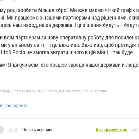
му році зробити більше зброї. Ми вже маємо чіткий графік 
чні. Ми працюємо з нашими партнерами над рішеннями, яки
увесь наш народ, наша держава. І ці рішення будуть – будут
и всім партнерам за нову оперативну роботу для посиленн
ми у вільному світі – і це важливо. Важливо, щоб протидія 
Щоб Росія не змогла виграти нічого в цій війні. І так буде.
ам! Я дякую всім, хто працює заради нашої держави й люде
бхідний текст і натисніть Ctrl + Enter, щоб повідомити про це редакцію
я Президента
0,0
Оцініть першим
Авторизуйтесь
, щоб