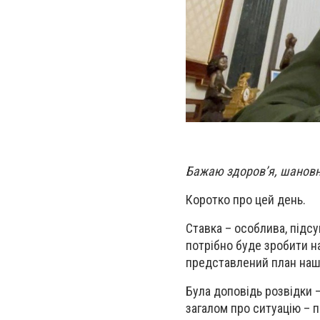
Бажаю здоровʼя, шановні 
Коротко про цей день.
Ставка – особлива, підсум
потрібно буде зробити н
представлений план наших
Була доповідь розвідки –
загалом про ситуацію – пр