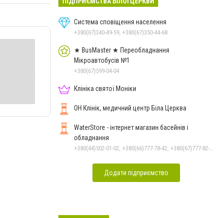
ПІДПРИЄМСТВА БІЛОЇ ЦЕРКВИ
Система сповіщення населення
+380(67)340-49-59, +380(67)350-44-68
★ BusMaster ★ Переобладнання
Мікроавтобусів №1
+380(67)599-04-04
Клініка святої Моніки
ОН Клінік, медичний центр Біла Церква
WaterStore - інтернет магазин басейнів і
обладнання
+380(44)502-01-02, +380(66)777-78-42, +380(67)777-82-19, +380(67)890-80-80, +380(73)890-80-80, +380(44)502-01-03
Додати підприємство