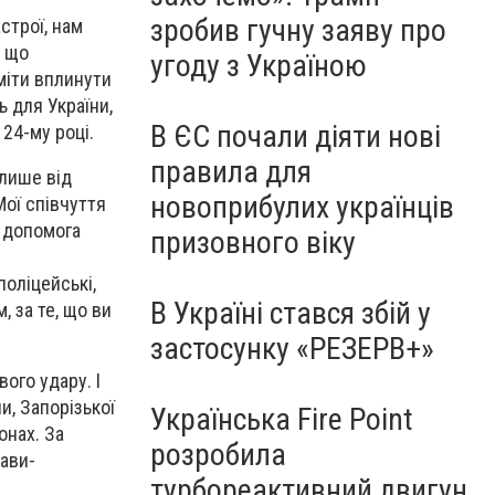
зробив гучну заяву про
строї, нам
, що
угоду з Україною
вміти вплинути
ь для України,
В ЄС почали діяти нові
 24-му році.
правила для
 лише від
новоприбулих українців
Мої співчуття
а допомога
призовного віку
поліцейські,
В Україні стався збій у
, за те, що ви
застосунку «РЕЗЕРВ+»
ого удару. І
и, Запорізької
Українська Fire Point
онах. За
розробила
ави-
турбореактивний двигун