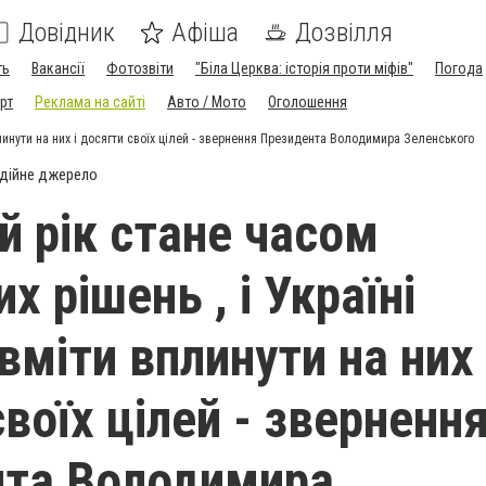
Довідник
Афіша
Дозвілля
ть
Вакансії
Фотозвіти
"Біла Церква: історія проти міфів"
Погода
рт
Реклама на сайті
Авто / Мото
Оголошення
плинути на них і досягти своїх цілей - звернення Президента Володимира Зеленського
дійне джерело
й рік стане часом
х рішень , і Україні
вміти вплинути на них 
воїх цілей - зверненн
нта Володимира