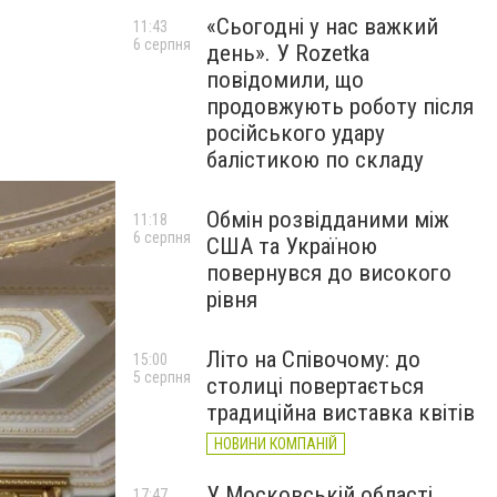
«Сьогодні у нас важкий
11:43
6 серпня
день». У Rozetka
повідомили, що
продовжують роботу після
російського удару
балістикою по складу
Обмін розвідданими між
11:18
6 серпня
США та Україною
повернувся до високого
рівня
Літо на Співочому: до
15:00
5 серпня
столиці повертається
традиційна виставка квітів
НОВИНИ КОМПАНІЙ
У Московській області
17:47