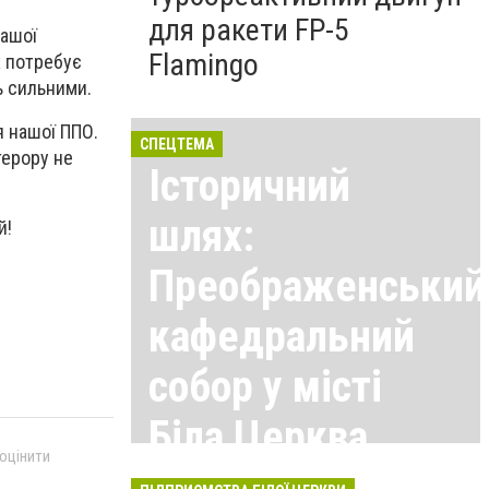
для ракети FP-5
нашої
Flamingo
х потребує
ь сильними.
я нашої ППО.
СПЕЦТЕМА
терору не
Історичний
шлях:
й!
Преображенський
кафедральний
собор у місті
Біла Церква
 оцінити
Всі матеріали тут