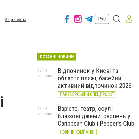
Рус
Карта міста
ОСТАННІ НОВИНИ
Відпочинок у Києві та
17:00
7 серпня
області: пляжі, басейни,
активний відпочинок 2026
ПАРТНЕРСЬКИЙ СПЕЦПРОЄКТ
і
Вар’єте, театр, соул і
13:00
я
7 серпня
блюзові джеми: серпень у
Caribbean Club і Pepper's Club
НОВИНИ КОМПАНІЙ