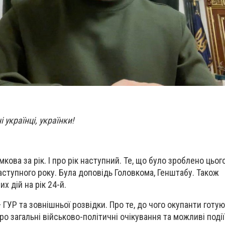
українці, українки!
кова за рік. І про рік наступний. Те, що було зроблено цьогор
аступного року. Була доповідь Головкома, Генштабу. Також
 дій на рік 24-й.
 ГУР та зовнішньої розвідки. Про те, до чого окупанти готую
о загальні військово-політичні очікування та можливі події 