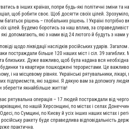
ватись в інших країнах, попри будь-які політичні зміни та на
ціал, щоб робити своє. Щоб досягти своїх цілей. Зрозуміло
м багатьох рішень – глобальних рішень. І Україні потрібно 
воїх цілей. Будемо боротись за наш вплив, за справедливіст
 які допомагають, які з нами від 24 лютого й будуть з нами у
повіді щодо ліквідації наслідків російських ударів. Загалом
аки постраждали більше 120 наших міст і сіл. 39 загиблих. 
х та близьких. Дуже важливо, щоб була надана вся необхідн
 будинки та квартири пошкоджені терористами. Це важливо
му, і на місцевому рівнях. Українські рятувальники, лікарі, 
их підприємств, які задіяні. Я дякую вам за допомогу людям
и зберегти якнайбільше життів!
ває рятувальна операція – 17 людей постраждали від чергов
арківщині, по нашій Херсонщині, по містах і селах Донеччин
Одесі, по Сумщині, по Києву й усіх інших наших містах і регі
 російську ракету буде справедлива відповідальність держ
 дуже практична.