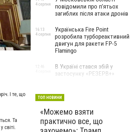
4 серпня
повідомили про п’ятьох
загиблих після атаки дронів
Українська Fire Point
16:13
4 серпня
розробила турбореактивний
двигун для ракети FP-5
Flamingo
В Україні стався збій у
12:46
4 серпня
застосунку «РЕЗЕРВ+»
іч. І те, що
ТОП НОВИНИ
«Можемо взяти
практично все, що
ться. Та
у світі.
захочемо»: Трамп