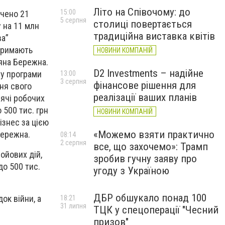
Літо на Співочому: до
15:00
ачено 21
5 серпня
столиці повертається
 на 11 млн
традиційна виставка квітів
ва”
отримають
НОВИНИ КОМПАНІЙ
тяна Бережна.
D2 Investments – надійне
ту програми
13:00
3 серпня
фінансове рішення для
ня свого
реалізації ваших планів
сячі робочих
 500 тис. грн
НОВИНИ КОМПАНІЙ
ізнес за цією
«Можемо взяти практично
Бережна.
08:14
2 серпня
все, що захочемо»: Трамп
ойових дій,
зробив гучну заяву про
до 500 тис.
угоду з Україною
ДБР обшукало понад 100
ок війни, а
18:21
31 липня
ТЦК у спецоперації "Чесний
призов"