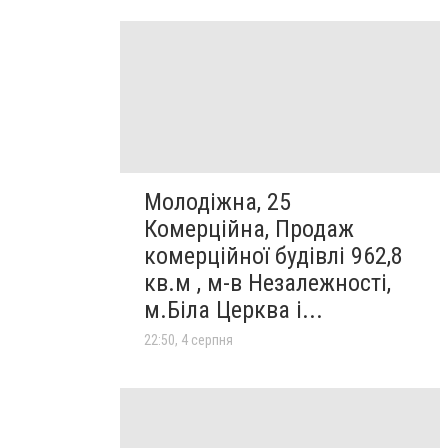
Молодіжна, 25
Комерційна, Продаж
комерційної будівлі 962,8
кв.м , м-в Незалежності,
м.Біла Церква і...
22:50, 4 серпня