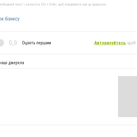
бхідний текст і натисніть Ctrl + Enter, щоб повідомити про це редакцію
ок бізнесу
0,0
Оцініть першим
Авторизуйтесь
, щоб
 наші джерела