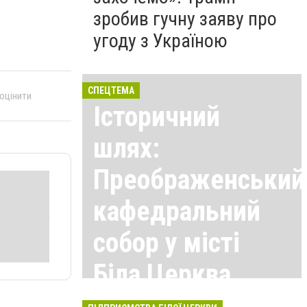
зробив гучну заяву про
угоду з Україною
СПЕЦТЕМА
 оцінити
Історичний
шлях:
Преображенський
кафедральний
собор у місті
Біла Церква
Всі матеріали тут