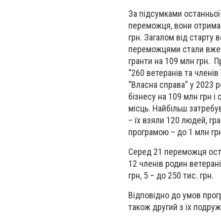
За підсумками останньої 
переможця, вони отримаю
грн. Загалом від старту
переможцями стали вже 2
гранти на 109 млн грн. 
“260 ветеранів та члені
“Власна справа” у 2023 
бізнесу на 109 млн грн і 
місць. Найбільш затребув
– їх взяли 120 людей, гр
програмою – до 1 млн гр
Серед 21 переможця остан
12 членів родин ветерані
грн, 5 – до 250 тис. грн.
Відповідно до умов прогр
також другий з їх подру