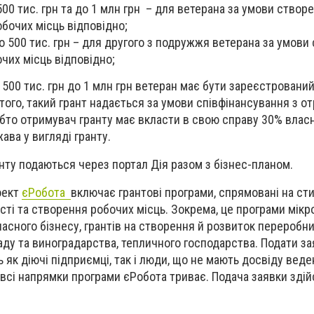
 500 тис. грн та до 1 млн грн – для ветерана за умови створ
обочих місць відповідно;
до 500 тис. грн – для другого з подружжя ветерана за умови
очих місць відповідно;
 500 тис. грн до 1 млн грн ветеран має бути зареєстровани
 того, такий грант надається за умови співфінансування з о
обто отримувач гранту має вкласти в свою справу 30% власн
ава у вигляді гранту.
нту подаються через портал Дія разом з бізнес-планом.
оект
єРобота
включає грантові програми, спрямовані на с
сті та створення робочих місць. Зокрема, це програми мікро
ласного бізнесу, грантів на створення й розвиток переробн
аду та виноградарства, тепличного господарства. Подати за
як діючі підприємці, так і люди, що не мають досвіду веде
 всі напрямки програми єРобота триває. Подача заявки зді