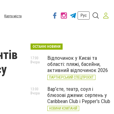
Рус
Карта міста
ОСТАННІ НОВИНИ
нтів
Відпочинок у Києві та
17:00
Вчора
області: пляжі, басейни,
су
активний відпочинок 2026
ПАРТНЕРСЬКИЙ СПЕЦПРОЄКТ
Вар’єте, театр, соул і
13:00
Вчора
блюзові джеми: серпень у
Caribbean Club і Pepper's Club
НОВИНИ КОМПАНІЙ