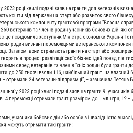
у 2023 році хвилі подачі заяв на гранти для ветеранів визн
ть кошти від держави на старт або розвиток свого бізнесу
 ветеранського компоненту грантової програми “Власна спра
60 ветеранів та членів родин учасників бойових дій, які 
Про це повідомила заступник Міністра економіки України Те
в їхніх родин визнані переможцями ветеранського компонен
році. Загалом вони отримають гранти на старт або розширен
створять в процесі реалізації своїх бізнес ідей понад пів ти
аними серед ветеранів та членів їхніх родин були гранти до
анти до 250 тисяч взяли 116, найбільший грант на власний б
н – отримали 24 ветерани-підприємці”, – зазначила Тетяна 
ньої у 2023 році хвилі подачі заяв на гранти 9 учасників б
в. 4 переможці отримали грант розміром до 1 млн грн, 12 – 
ами, учасники бойових дій або особи з інвалідністю внаслід
жжя можуть отримати такі гранти: