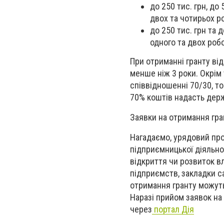
до 250 тис. грн, до
двох та чотирьох р
до 250 тис. грн та 
одного та двох роб
При отриманні гранту від
менше ніж 3 роки. Окрім
співвідношенні 70/30, т
70% коштів надасть держ
Заявки на отримання гра
Нагадаємо, урядовий пр
підприємницької діяльно
відкриття чи розвиток в
підприємств, закладки с
отримання гранту можуть 
Наразі прийом заявок на
через
портал Дія