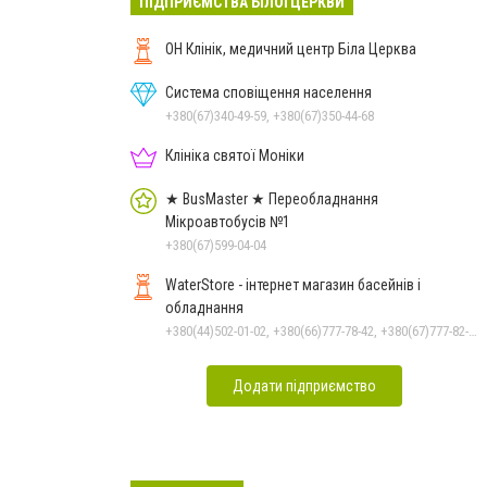
ПІДПРИЄМСТВА БІЛОЇ ЦЕРКВИ
ОН Клінік, медичний центр Біла Церква
Система сповіщення населення
+380(67)340-49-59, +380(67)350-44-68
Клініка святої Моніки
★ BusMaster ★ Переобладнання
Мікроавтобусів №1
+380(67)599-04-04
WaterStore - інтернет магазин басейнів і
обладнання
+380(44)502-01-02, +380(66)777-78-42, +380(67)777-82-19, +380(67)890-80-80, +380(73)890-80-80, +380(44)502-01-03
Додати підприємство