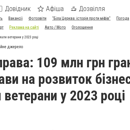
Довідник
Афіша
Дозвілля
ть
Вакансії
Фотозвіти
"Біла Церква: історія проти міфів"
Погода
рт
Реклама на сайті
Авто / Мото
Оголошення
мали ветерани у 2023 році
ійне джерело
рава: 109 млн грн гра
ави на розвиток бізне
 ветерани у 2023 році