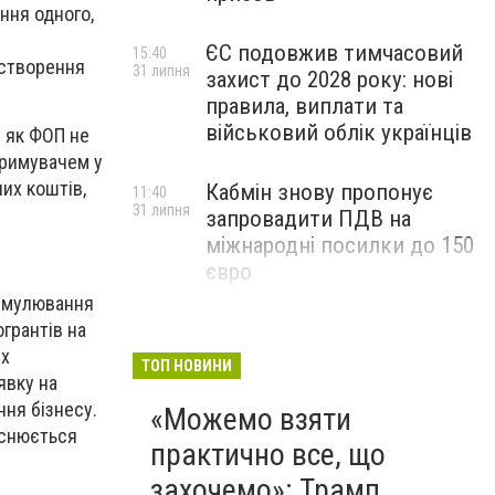
ення одного,
ЄС подовжив тимчасовий
15:40
 створення
31 липня
захист до 2028 року: нові
правила, виплати та
військовий облік українців
й як ФОП не
тримувачем у
их коштів,
Кабмін знову пропонує
11:40
31 липня
запровадити ПДВ на
міжнародні посилки до 150
євро
тимулювання
грантів на
их
ТОП НОВИНИ
явку на
ння бізнесу.
«Можемо взяти
йснюється
практично все, що
захочемо»: Трамп