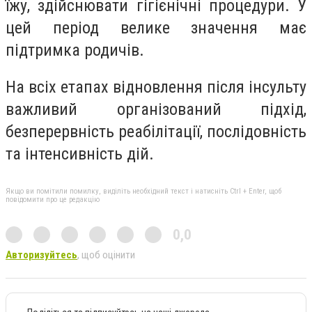
їжу, здійснювати гігієнічні процедури. У
цей період велике значення має
підтримка родичів.
На всіх етапах відновлення після інсульту
важливий організований підхід,
безперервність реабілітації, послідовність
та інтенсивність дій.
Якщо ви помітили помилку, виділіть необхідний текст і натисніть Ctrl + Enter, щоб
повідомити про це редакцію
0,0
Авторизуйтесь
, щоб оцінити