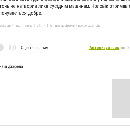
огонь не натворив лиха сусіднім машинам. Чоловік отримав 
 почувається добре.
бхідний текст і натисніть Ctrl + Enter, щоб повідомити про це редакцію
0,0
Оцініть першим
Авторизуйтесь
, щоб
 наші джерела