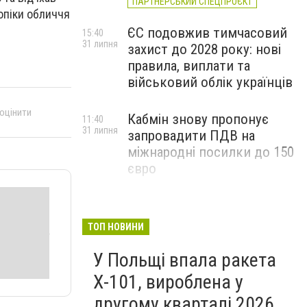
ПАРТНЕРСЬКИЙ СПЕЦПРОЄКТ
опіки обличчя
ЄС подовжив тимчасовий
15:40
31 липня
захист до 2028 року: нові
правила, виплати та
військовий облік українців
 оцінити
Кабмін знову пропонує
11:40
31 липня
запровадити ПДВ на
міжнародні посилки до 150
євро
ТОП НОВИНИ
У Польщі впала ракета
Х-101, вироблена у
другому кварталі 2026