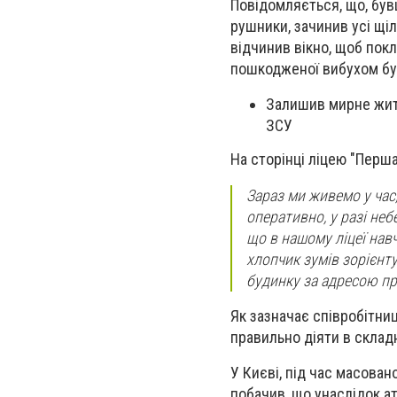
Повідомляється, що, був
рушники, зачинив усі щіл
відчинив вікно, щоб пок
пошкодженої вибухом буд
Залишив мирне житт
ЗСУ
На сторінці ліцею "Перша
Зараз ми живемо у час,
оперативно, у разі не
що в нашому ліцеї навч
хлопчик зумів зорієнту
будинку за адресою п
Як зазначає співробітниц
правильно діяти в складн
У Києві, під час масован
побачив, що унаслідок ат