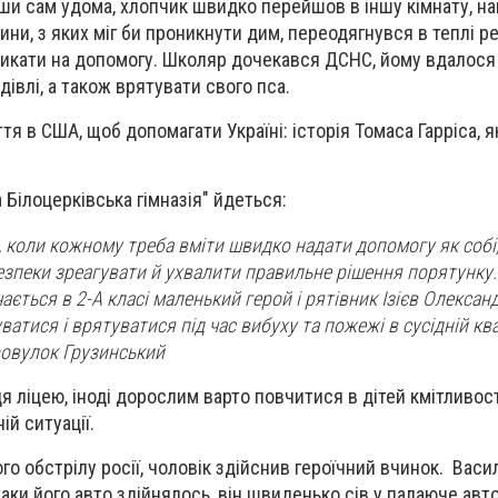
ши сам удома, хлопчик швидко перейшов в іншу кімнату, н
ини, з яких міг би проникнути дим, переодягнувся в теплі ре
ликати на допомогу. Школяр дочекався ДСНС, йому вдалося
івлі, а також врятувати свого пса.
я в США, щоб допомагати Україні: історія Томаса Гарріса, 
 Білоцерківська гімназія" йдеться:
 коли кожному треба вміти швидко надати допомогу як собі, 
безпеки зреагувати й ухвалити правильне рішення порятунку
ається в 2-А класі маленький герой і рятівник Ізієв Олексан
ватися і врятуватися під час вибуху та пожежі в сусідній кв
ровулок Грузинський
я ліцею, іноді дорослим варто повчитися в дітей кмітливос
ій ситуації.
ого обстрілу росії, чоловік здійснив героїчний вчинок. Вас
аки його авто здійнялось, він швиденько сів у палаюче авто 