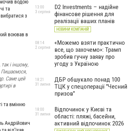
амочив водою
D2 Investments – надійне
13:00
чі та
3 серпня
фінансове рішення для
 вибратися з
реалізації ваших планів
НОВИНИ КОМПАНІЙ
який воював в
«Можемо взяти практично
08:14
2 серпня
все, що захочемо»: Трамп
зробив гучну заяву про
угоду з Україною
так і іншому,
. Пишаємося,
др. Саме цей
ДБР обшукало понад 100
18:21
31 липня
артирі в
ТЦК у спецоперації "Чесний
призов"
ті та вмінню
Відпочинок у Києві та
18:00
31 липня
області: пляжі, басейни,
иль Андрійович
активний відпочинок 2026
та від'їхав