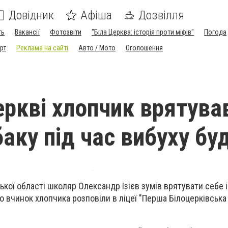
Довідник
Афіша
Дозвілля
ть
Вакансії
Фотозвіти
"Біла Церква: історія проти міфів"
Погода
рт
Реклама на сайті
Авто / Мото
Оголошення
Церкві хлопчик врятува
баку під час вибуху бу
ської області школяр Олександр Ізієв зумів врятувати себе 
о вчинок хлопчика розповіли в ліцеї "Перша Білоцерківська г