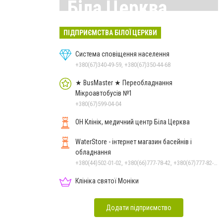
Біла Церква
Всі матеріали тут
ПІДПРИЄМСТВА БІЛОЇ ЦЕРКВИ
Система сповіщення населення
+380(67)340-49-59, +380(67)350-44-68
★ BusMaster ★ Переобладнання
Мікроавтобусів №1
+380(67)599-04-04
ОН Клінік, медичний центр Біла Церква
WaterStore - інтернет магазин басейнів і
обладнання
+380(44)502-01-02, +380(66)777-78-42, +380(67)777-82-19, +380(67)890-80-80, +380(73)890-80-80, +380(44)502-01-03
Клініка святої Моніки
Додати підприємство