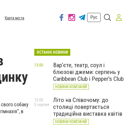
Рус
Карта міста
ОСТАННІ НОВИНИ
в
Вар’єте, театр, соул і
13:00
блюзові джеми: серпень у
динку
Caribbean Club і Pepper's Club
НОВИНИ КОМПАНІЙ
Літо на Співочому: до
15:00
і свого собаку
5 серпня
столиці повертається
імназія", в
традиційна виставка квітів
НОВИНИ КОМПАНІЙ