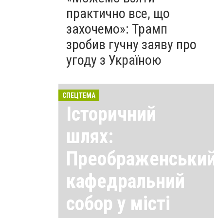
практично все, що
захочемо»: Трамп
зробив гучну заяву про
угоду з Україною
СПЕЦТЕМА
Історичний
шлях:
Преображенський
кафедральний
собор у місті