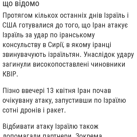
що відомо
Протягом кількох останніх днів Ізраїль і
США готувалися до того, що Іран атакує
Ізраїль за удар по іранському
консульству в Сирії, в якому іранці
звинувачують ізраїльтян. Унаслідок удару
загинули високопоставлені чиновники
КВІР.
Пізно ввечері 13 квітня Іран почав
очікувану атаку, запустивши по Ізраїлю
сотні дронів і ракет.
Відбивати атаку Ізраїлю також
допомагали партнери. Зокрема,