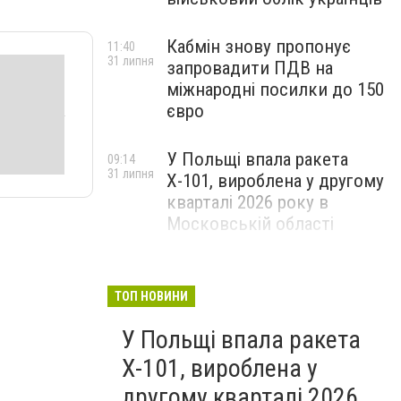
Кабмін знову пропонує
11:40
31 липня
запровадити ПДВ на
міжнародні посилки до 150
євро
У Польщі впала ракета
09:14
31 липня
Х-101, вироблена у другому
кварталі 2026 року в
Московській області
ТОП НОВИНИ
У Польщі впала ракета
Х-101, вироблена у
другому кварталі 2026