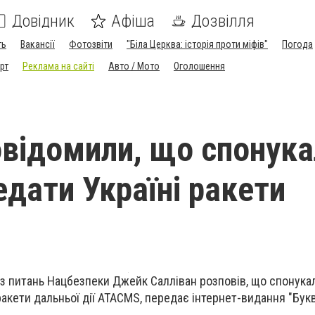
Довідник
Афіша
Дозвілля
ть
Вакансії
Фотозвіти
"Біла Церква: історія проти міфів"
Погода
рт
Реклама на сайті
Авто / Мото
Оголошення
відомили, що спонука
дати Україні ракети
з питань Нацбезпеки Джейк Салліван розповів, що спонука
акети дальньої дії ATACMS, передає інтернет-видання "Букв