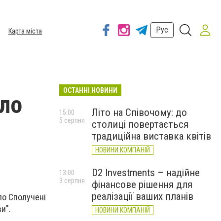
Рус
Карта міста
ОСТАННІ НОВИНИ
ло
Літо на Співочому: до
15:00
5 серпня
столиці повертається
традиційна виставка квітів
НОВИНИ КОМПАНІЙ
D2 Investments – надійне
13:00
3 серпня
фінансове рішення для
реалізації ваших планів
ло Сполучені
и".
НОВИНИ КОМПАНІЙ