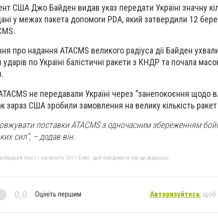
ент США Джо Байден видав указ передати Україні значну кі
ані у межах пакета допомоги PDA, який затвердили 12 берез
CMS.
ння про надання ATACMS великого радіуса дії Байден ухвали
 ударів по Україні балістичні ракети з КНДР та почала масо
.
 ATACMS не передавали Україні через “занепокоєння щодо в
ак зараз США зробили замовлення на велику кількість ракет
овжувати поставки ATACMS з одночасним збереженням бой
их сил”, – додав він.
бхідний текст і натисніть Ctrl + Enter, щоб повідомити про це редакцію
0,0
Оцініть першим
Авторизуйтесь
, щоб