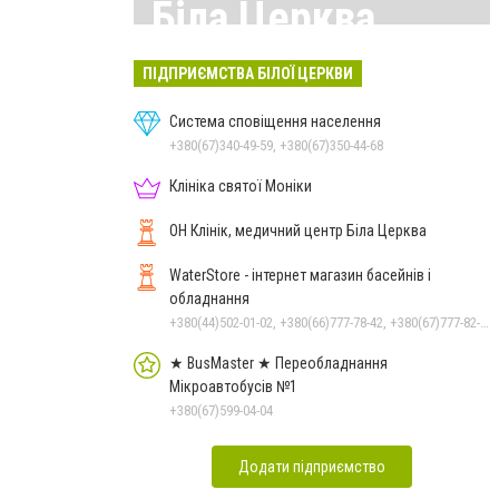
Біла Церква
Всі матеріали тут
ПІДПРИЄМСТВА БІЛОЇ ЦЕРКВИ
Система сповіщення населення
+380(67)340-49-59, +380(67)350-44-68
Клініка святої Моніки
ОН Клінік, медичний центр Біла Церква
WaterStore - інтернет магазин басейнів і
обладнання
+380(44)502-01-02, +380(66)777-78-42, +380(67)777-82-19, +380(67)890-80-80, +380(73)890-80-80, +380(44)502-01-03
★ BusMaster ★ Переобладнання
Мікроавтобусів №1
+380(67)599-04-04
Додати підприємство