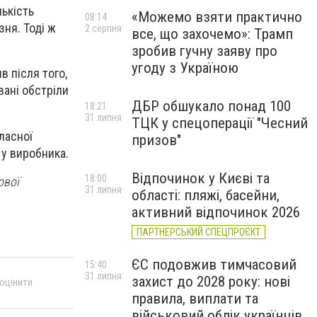
лькість
«Можемо взяти практично
08:14
ня. Тоді ж
2 серпня
все, що захочемо»: Трамп
зробив гучну заяву про
угоду з Україною
в після того,
вані обстріли
ДБР обшукало понад 100
18:21
31 липня
ТЦК у спецоперації "Чесний
ласної
призов"
 у виробника.
Відпочинок у Києві та
18:00
ової
31 липня
області: пляжі, басейни,
активний відпочинок 2026
ПАРТНЕРСЬКИЙ СПЕЦПРОЄКТ
ЄС подовжив тимчасовий
15:40
31 липня
захист до 2028 року: нові
 оцінити
правила, виплати та
військовий облік українців