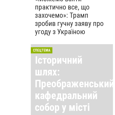
практично все, що
захочемо»: Трамп
зробив гучну заяву про
угоду з Україною
СПЕЦТЕМА
Історичний
шлях:
Преображенський
кафедральний
собор у місті