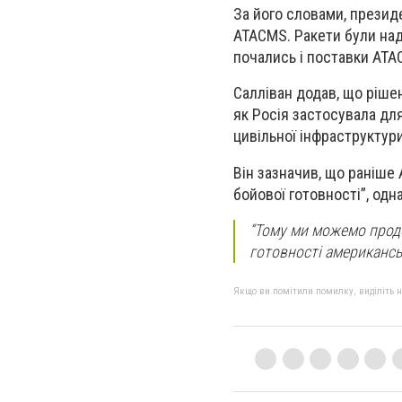
За його словами, презид
ATACMS. Ракети були над
почались і поставки ATA
Салліван додав, що ріше
як Росія застосувала для
цивільної інфраструктури
Він зазначив, що раніше
бойової готовності”, одн
“Тому ми можемо прод
готовності американськ
Якщо ви помітили помилку, виділіть нео