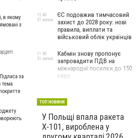
ЄС подовжив тимчасовий
15:40
, в якому
31 липня
захист до 2028 року: нові
рямовані з
правила, виплати та
військовий облік українців
ардеп.
Кабмін знову пропонує
11:40
31 липня
запровадити ПДВ на
міжнародні посилки до 150
євро
Підласа за
а тема
покриття
ТОП НОВИНИ
бюджету
У Польщі впала ракета
бговорюють
Х-101, вироблена у
другому кварталі 2026