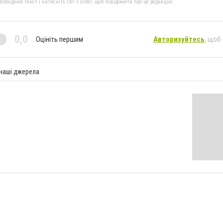
бхідний текст і натисніть Ctrl + Enter, щоб повідомити про це редакцію
0,0
Оцініть першим
Авторизуйтесь
, щоб
 наші джерела