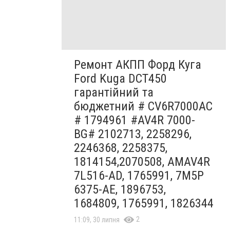
Ремонт АКПП Форд Куга
Ford Kuga DCT450
гарантійний та
бюджетний # CV6R7000AC
# 1794961 #AV4R 7000-
BG# 2102713, 2258296,
2246368, 2258375,
1814154,2070508, AMAV4R
7L516-AD, 1765991, 7M5P
6375-AE, 1896753,
1684809, 1765991, 1826344
2
11:09, 30 липня