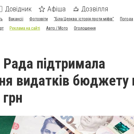
Довідник
Афіша
Дозвілля
ть
Вакансії
Фотозвіти
"Біла Церква: історія проти міфів"
Погода
рт
Реклама на сайті
Авто / Мото
Оголошення
 Рада підтримала
ня видатків бюджету 
 грн