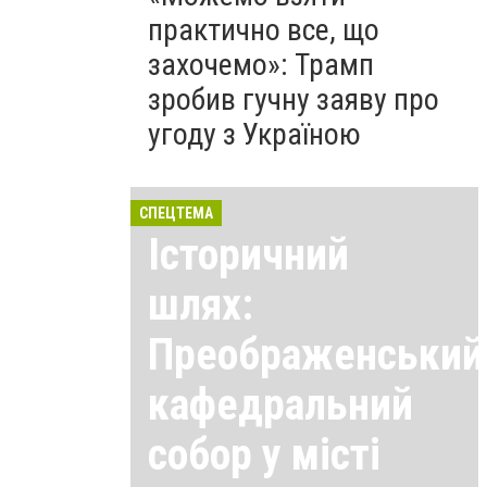
практично все, що
захочемо»: Трамп
зробив гучну заяву про
угоду з Україною
СПЕЦТЕМА
Історичний
шлях:
Преображенський
кафедральний
собор у місті