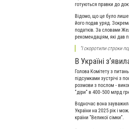
готуються правки до док
Відомо, що це було лише 
його подав уряд. Зокрема
податків. За словами Жел
рекомендаціям, які дав п
“І скоротили строки по
В Україні з’яви
Голова Комітету з питан
підсумками зустрічі з п
розмови з послом - вик
"діри" в 400-500 млрд грн
Водночас вона зауважил
України на 2025 рік і мо
країни "Великої сімки".