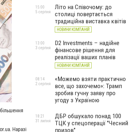
Літо на Співочому: до
15:00
5 серпня
столиці повертається
традиційна виставка квітів
НОВИНИ КОМПАНІЙ
D2 Investments – надійне
13:00
3 серпня
фінансове рішення для
реалізації ваших планів
НОВИНИ КОМПАНІЙ
«Можемо взяти практично
08:14
2 серпня
все, що захочемо»: Трамп
зробив гучну заяву про
угоду з Україною
збільшення
ДБР обшукало понад 100
18:21
31 липня
ТЦК у спецоперації "Чесний
or.ua. Наразі
призов"