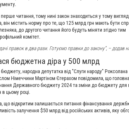
ументу.
перше читання, тому нині закон знаходиться у тому вигляді
, він містить норму про те, що 125 млрд грн мають бути сп
езняка, до другого читання його будуть міняти згідно тим
рофільний комітет.
дачі правок в два рази. Готуємо правки до закону”, – додав н
лася бюджетна діра у 500 млрд
ь бюджету,
народна депутатка від "Слуги народу"
Роксолана 
ослом Німеччини Мартіном Єгерахом повідомила, що головн
онання Державного бюджету 2024 та зміни до бюджету для 
 в цьому році.
а, що відкритим залишається питання фінансування держ
жливість залучення $50 млрд від російських активів, яку о