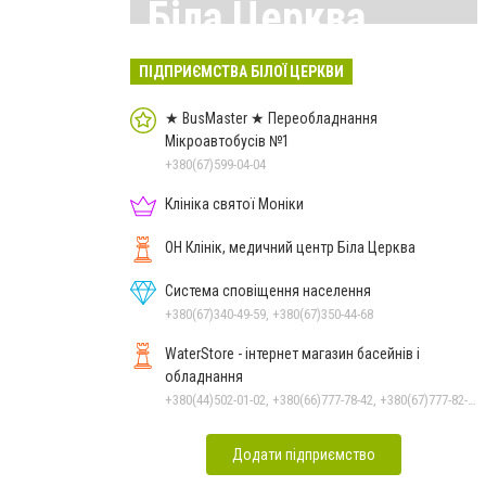
Біла Церква
Всі матеріали тут
ПІДПРИЄМСТВА БІЛОЇ ЦЕРКВИ
★ BusMaster ★ Переобладнання
Мікроавтобусів №1
+380(67)599-04-04
Клініка святої Моніки
ОН Клінік, медичний центр Біла Церква
Система сповіщення населення
+380(67)340-49-59, +380(67)350-44-68
WaterStore - інтернет магазин басейнів і
обладнання
+380(44)502-01-02, +380(66)777-78-42, +380(67)777-82-19, +380(67)890-80-80, +380(73)890-80-80, +380(44)502-01-03
Додати підприємство