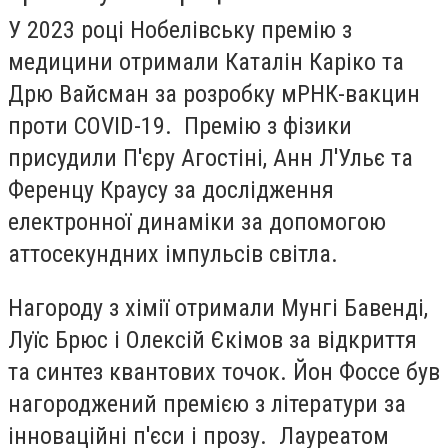
У 2023 році Нобелівську премію з
медицини отримали Каталін Каріко та
Дрю Вайсман за розробку мРНК-вакцин
проти COVID-19. Премію з фізики
присудили П'єру Агостіні, Анн Л'Ульє та
Ференцу Краусу за дослідження
електронної динаміки за допомогою
аттосекундних імпульсів світла.
Нагороду з хімії отримали Мунгі Бавенді,
Луїс Брюс і Олексій Єкімов за відкриття
та синтез квантових точок. Йон Фоссе був
нагороджений премією з літератури за
інноваційні п'єси і прозу. Лауреатом