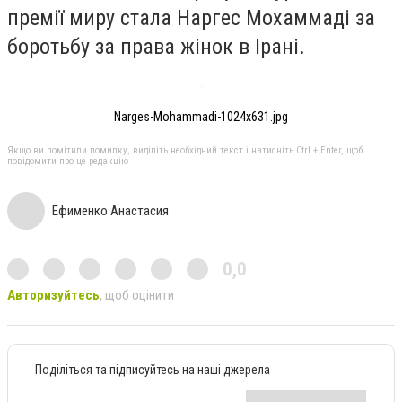
премії миру стала Наргес Мохаммаді за
боротьбу за права жінок в Ірані​.
Narges-Mohammadi-1024x631.jpg
Якщо ви помітили помилку, виділіть необхідний текст і натисніть Ctrl + Enter, щоб
повідомити про це редакцію
Ефименко Анастасия
0,0
Авторизуйтесь
, щоб оцінити
Поділіться та підписуйтесь на наші джерела