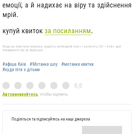
емоції, а й надихає на віру та здійснення
мрій.
купуй квиток
за посиланням
.
Якщо ви помітили помилку, виділіть необхідний текст і натисніть Ctrl + Enter, щоб
повідомити про це редакцію
#афіша Київ
#Мотанка шоу
#мотанка квитки
#куди піти з дітьми
0,0
Авторизируйтесь
, чтобы оценить
Поділіться та підписуйтесь на наші джерела