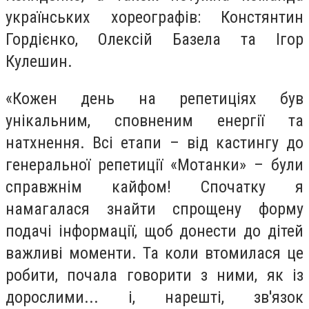
українських хореографів: Констянтин
Гордієнко, Олексій Базела та Ігор
Кулешин.
«Кожен день на репетиціях був
унікальним, сповненим енергії та
натхнення. Всі етапи – від кастингу до
генеральної репетиції «Мотанки» – були
справжнім кайфом! Спочатку я
намагалася знайти спрощену форму
подачі інформації, щоб донести до дітей
важливі моменти. Та коли втомилася це
робити, почала говорити з ними, як із
дорослими... і, нарешті, зв'язок