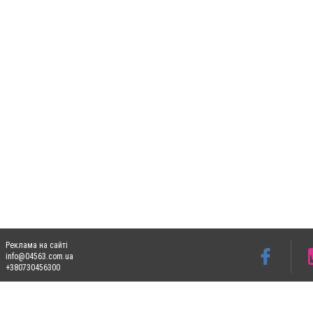
Реклама на сайті
info@04563.com.ua
+380730456300
Допускається цитування матеріалів без отримання попередньої згоди 04563.com.ua з
пошукових систем гіперпосилання на цитовані статті не нижче другого абзацу в тек