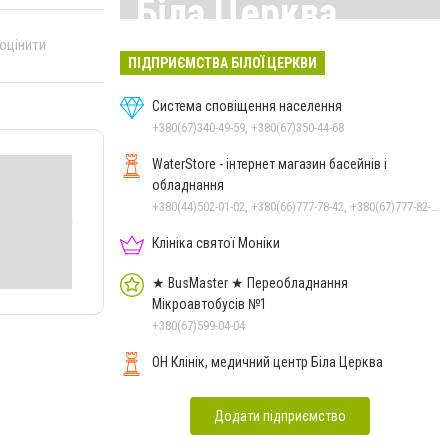
Біла Церква
 оцінити
Всі матеріали тут
ПІДПРИЄМСТВА БІЛОЇ ЦЕРКВИ
Система сповіщення населення
+380(67)340-49-59, +380(67)350-44-68
WaterStore - інтернет магазин басейнів і
обладнання
+380(44)502-01-02, +380(66)777-78-42, +380(67)777-82-19, +380(67)890-80-80, +380(73)890-80-80, +380(44)502-01-03
Клініка святої Моніки
★ BusMaster ★ Переобладнання
Мікроавтобусів №1
+380(67)599-04-04
ОН Клінік, медичний центр Біла Церква
Додати підприємство