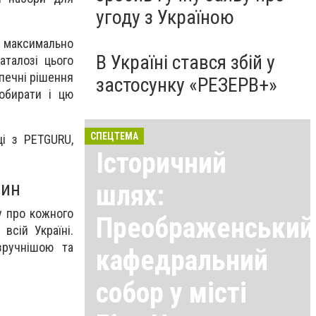
угоду з Україною
 максимально
В Україні стався збій у
аталозі цього
зпечні рішення
застосунку «РЕЗЕРВ+»
обирати і цю
СПЕЦТЕМА
ці з PETGURU,
Історичний
рин
шлях:
у про кожного
Преображенський
всій Україні.
зручнішою та
кафедральний
собор у місті