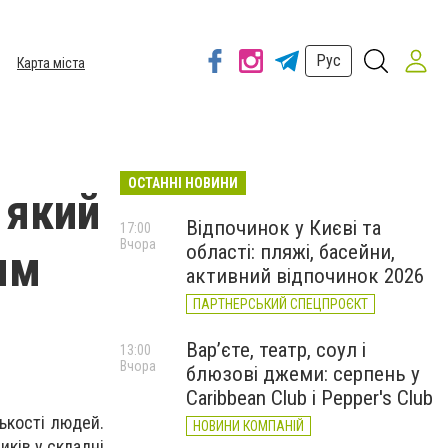
Рус
Карта міста
ОСТАННІ НОВИНИ
 який
Відпочинок у Києві та
17:00
Вчора
області: пляжі, басейни,
ям
активний відпочинок 2026
ПАРТНЕРСЬКИЙ СПЕЦПРОЄКТ
Вар’єте, театр, соул і
13:00
Вчора
блюзові джеми: серпень у
Caribbean Club і Pepper's Club
ькості людей.
НОВИНИ КОМПАНІЙ
иків у складні