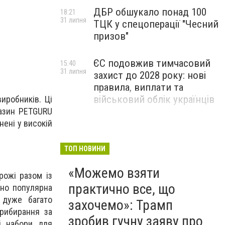
ДБР обшукало понад 100
18:21
31 липня
ТЦК у спецоперації "Чесний
призов"
ЄС подовжив тимчасовий
15:40
31 липня
захист до 2028 року: нові
правила, виплати та
військовий облік українців
иробників. Ці
газин PETGURU
нені у високій
ТОП НОВИНИ
U
«Можемо взяти
рожі разом із
практично все, що
йно популярна
о дуже багато
захочемо»: Трамп
рибирання за
зробив гучну заяву про
ні набори для