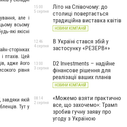
Літо на Співочому: до
15:00
5 серпня
столиці повертається
ування, але і
традиційна виставка квітів
 цьому всьому
НОВИНИ КОМПАНІЙ
удь-які якісні
В Україні стався збій у
12:46
4 серпня
застосунку «РЕЗЕРВ+»
лайн-сторінках
і птахів. Цей
D2 Investments – надійне
ів, адже його
13:00
3 серпня
фінансове рішення для
исокого рівня
реалізації ваших планів
НОВИНИ КОМПАНІЙ
«Можемо взяти практично
08:14
 завдяки якій
2 серпня
все, що захочемо»: Трамп
ленців. Тут у
зробив гучну заяву про
угоду з Україною