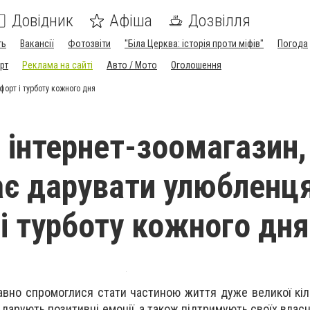
Довідник
Афіша
Дозвілля
ть
Вакансії
Фотозвіти
"Біла Церква: історія проти міфів"
Погода
рт
Реклама на сайті
Авто / Мото
Оголошення
форт і турботу кожного дня
– інтернет-зоомагазин,
є дарувати улюбленц
і турботу кожного дня
вно спромоглися стати частиною життя дуже великої кіл
 дарують позитивні емоції, а також підтримують своїх власн