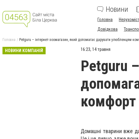
Новини
Головна
Нерухоміс
Довідкова
Транспо
Головна
Petguru – інтернет-зоомагазин, який допомагає дарувати улюбленцям ком
16:23, 14 травня
НОВИНИ КОМПАНІЙ
Petguru 
допомага
комфорт 
Домашні тварини вже да
Це і не дивно, адже вони