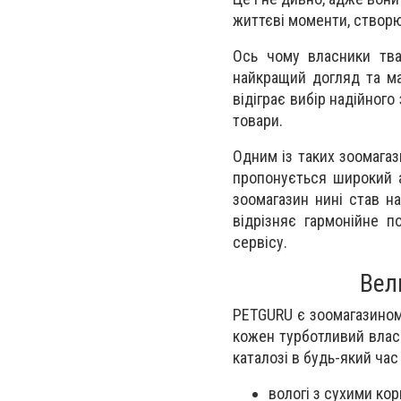
життєві моменти, створ
Ось чому власники тва
найкращий догляд та м
відіграє вибір надійного
товари.
Одним із таких зоомагаз
пропонується широкий ас
зоомагазин нині став н
відрізняє гармонійне п
сервісу.
Вел
PETGURU є зоомагазином,
кожен турботливий власн
каталозі в будь-який ча
вологі з сухими ко