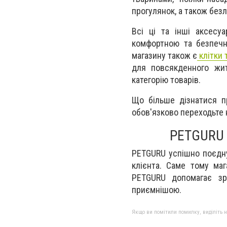
прогулянок, а також безл
Всі ці та інші аксесу
комфортною та безпечно
магазину також є
клітки 
для повсякденного жи
категорію товарів.
Що більше дізнатися п
обов'язково переходьте н
PETGURU –
PETGURU успішно поєдну
клієнта. Саме тому маг
PETGURU допомагає зр
приємнішою.
Якщо ви помітили помилку, виділіть нео