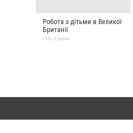
Робота з дітьми в Великої
Британії
14:51, 2 серпня
іла Церква. Для інтернет-видань обов'язкове розміщення прямого, відкритого для