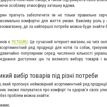
юючи особливу атмосферу затишку вдома.
рин прагнуть забезпечити їм не тільки правильне харч
аксимально комфортні для життя умови. Важливу роль у
 зоомагазину, де за найпершої потреби можна буде знайти б
инів є
PETGURU
. Це сучасний інтернет-магазин, на чиїх он
ортиментний ряд продукції для котів та собак, гризунів 
адзвичайно популярним серед численної кількості українц
оєднання доступних цін та великого вибору товарів і в
икий вибір товарів під різні потреби
 який пропонує неймовірний асортиментний ряд продукції,
ик зможе піклуватися про комфорт та здоров'я своїх улюб
с без проблем можна знайти:
рмами;