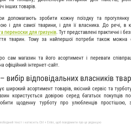
іч інших товарів.
ари допомагають зробити кожну поїздку та прогулянку
ю і для самої тварини, і для її власника. До речі, в к
та переноски для гризунів
. Тут представлені практичні і бе
ття тварин. Тому за найпершої потреби також можна 
ро сам магазин та його асортимент і переваги співпра
а офіційний інтернет-сайт.
 вибір відповідальних власників тва
є широкий асортимент товарів, якісний сервіс та турбот
азин користується довірою серед багатьох покупців по 
обити щоденну турботу про улюбленців простішою, 
бхідний текст і натисніть Ctrl + Enter, щоб повідомити про це редакцію