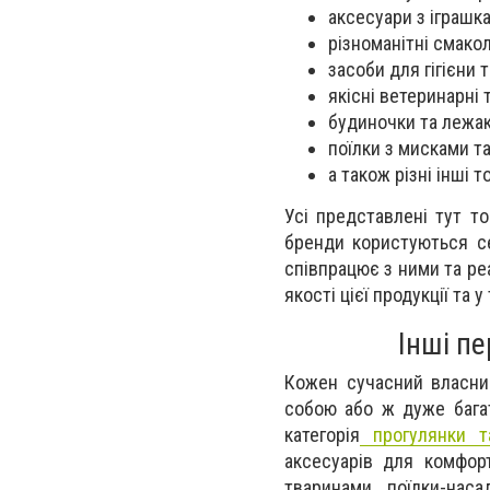
аксесуари з іграшк
різноманітні смако
засоби для гігієни 
якісні ветеринарні 
будиночки та лежаки
поїлки з мисками т
а також різні інші т
Усі представлені тут т
бренди користуються се
співпрацює з ними та реа
якості цієї продукції та
Інші п
Кожен сучасний власни
собою або ж дуже багат
категорія
прогулянки т
аксесуарів для комфор
тваринами, поїлки-наса