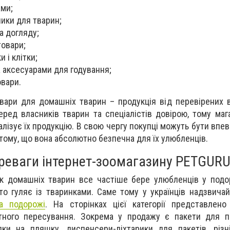
ами;
лики для тварин;
та догляду;
товари;
 і клітки;
а аксесуарами для годування;
овари.
овари для домашніх тварин – продукція від перевірених в
ред власників тварин та спеціалістів довірою, тому ма
лізує їх продукцію. В свою чергу покупці можуть бути впев
 у тому, що вона абсолютно безпечна для їх улюбленців.
ереваги інтернет-зоомагазину PETGUR
к домашніх тварин все частіше бере улюбленців у подо
о гуляє із тваринками. Саме тому у українців надзвича
а подорожі
. На сторінках цієї категорії представлен
тного пересування. Зокрема у продажу є пакети для п
дки на пляшку, диспенсери-ліхтарики для пакетів, різ