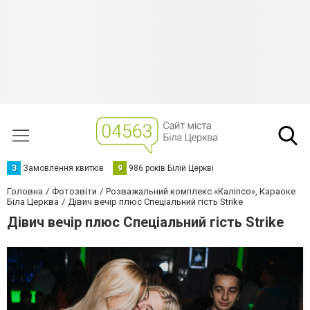
З
Замовлення квитків
9
986 років Білій Церкві
Головна
Фотозвіти
Розважальний комплекс «Каліпсо», Караоке
Біла Церква
Дівич вечір плюс Спеціальний гість Strike
Дівич вечір плюс Спеціальний гість Strike