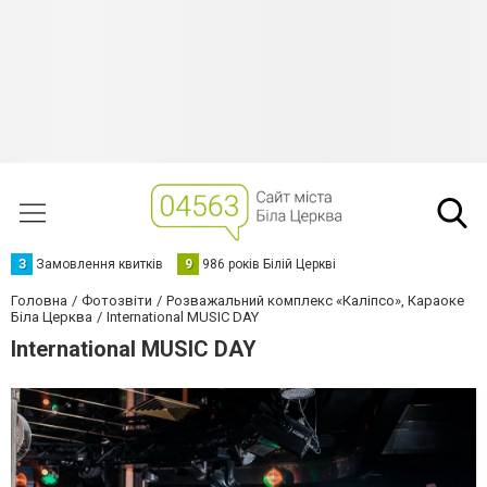
З
Замовлення квитків
9
986 років Білій Церкві
Головна
Фотозвіти
Розважальний комплекс «Каліпсо», Караоке
Біла Церква
International MUSIC DAY
International MUSIC DAY