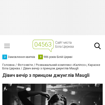
З
Замовлення квитків
9
986 років Білій Церкві
Головна
Фотозвіти
Розважальний комплекс «Каліпсо», Караоке
Біла Церква
Дівич вечір з принцом джунглів Maugli
Дівич вечір з принцом джунглів Maugli