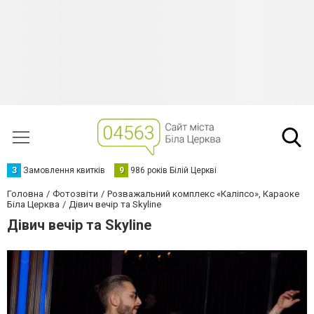
З
Замовлення квитків
9
986 років Білій Церкві
Головна
Фотозвіти
Розважальний комплекс «Каліпсо», Караоке
Біла Церква
Дівич вечір та Skyline
Дівич вечір та Skyline