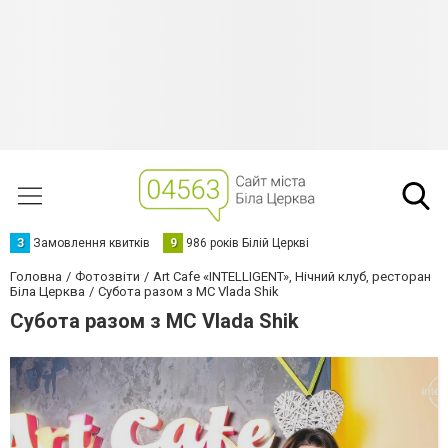
З
Замовлення квитків
9
986 років Білій Церкві
Головна
Фотозвіти
Art Cafe «INTELLIGENT», Нічний клуб, ресторан
Біла Церква
Субота разом з MC Vlada Shik
Субота разом з MC Vlada Shik