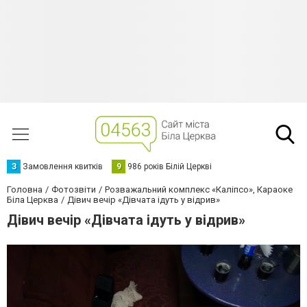
З
Замовлення квитків
9
986 років Білій Церкві
Головна
Фотозвіти
Розважальний комплекс «Каліпсо», Караоке
Біла Церква
Дівич вечір «Дівчата ідуть у відрив»
Дівич вечір «Дівчата ідуть у відрив»