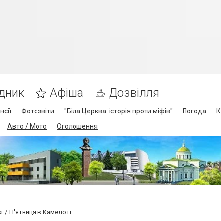
дник
Афіша
Дозвілля
нсії
Фотозвіти
"Біла Церква: історія проти міфів"
Погода
К
Авто / Мото
Оголошення
і
П'ятниця в Камелоті