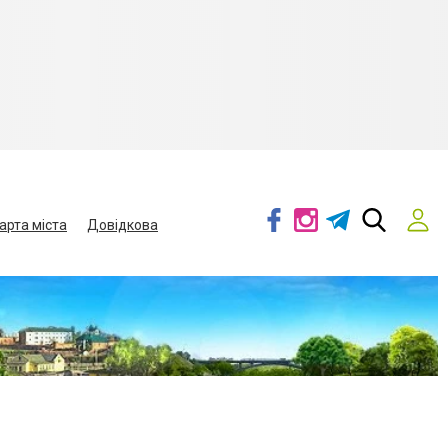
арта міста
Довідкова