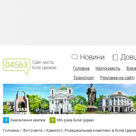
Новини
Дові
Головна
Нерухомість
Вака
Транспорт
Реклама на сайті
З
Замовлення квитків
9
986 років Білій Церкві
Головна
Фотозвіти
Камелот, Розважальний комплекс в Білій Церкв