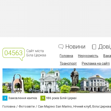
Новини
Дові
Головна
Нерухомість
Вака
Транспорт
Реклама на сайті
З
Замовлення квитків
9
986 років Білій Церкві
Головна
Фотозвіти
Сан Маріно San Marino, Нічний клуб, Біла Церква