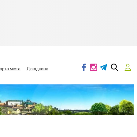
арта міста
Довідкова