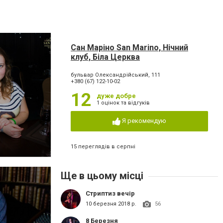
Сан Маріно San Marino, Нічний
клуб, Біла Церква
бульвар Олександрійський, 111
+380 (67) 122-10-02
12
дуже добре
1 оцінок та відгуків
Я рекомендую
15 переглядів в серпні
Ще в цьому місці
Стриптиз вечір
10 березня 2018 р.
56
8 Березня