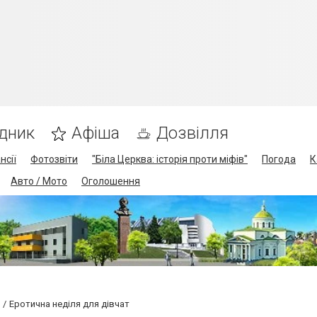
дник
Афіша
Дозвілля
нсії
Фотозвіти
"Біла Церква: історія проти міфів"
Погода
К
Авто / Мото
Оголошення
Еротична неділя для дівчат