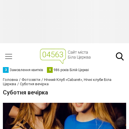
З
Замовлення квитків
9
986 років Білій Церкві
Головна
Фотозвіти
Нічний Клуб «Cabaret», Нічні клуби Біла
Церква
Суботня вечірка
Суботня вечірка