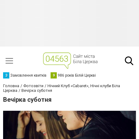
З
Замовлення квитків
9
986 років Білій Церкві
Головна
Фотозвіти
Нічний Клуб «Cabaret», Нічні клуби Біла
Церква
Вечірка суботня
Вечірка суботня