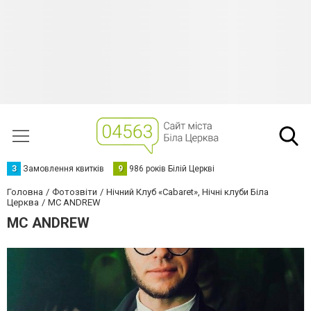
З
Замовлення квитків
9
986 років Білій Церкві
Головна
Фотозвіти
Нічний Клуб «Cabaret», Нічні клуби Біла
Церква
MC ANDREW
MC ANDREW