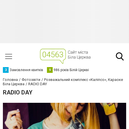
З
Замовлення квитків
9
986 років Білій Церкві
Головна
Фотозвіти
Розважальний комплекс «Каліпсо», Караоке
Біла Церква
RADIO DAY
RADIO DAY