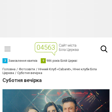
З
Замовлення квитків
9
986 років Білій Церкві
Головна
Фотозвіти
Нічний Клуб «Cabaret», Нічні клуби Біла
Церква
Суботня вечірка
Суботня вечірка