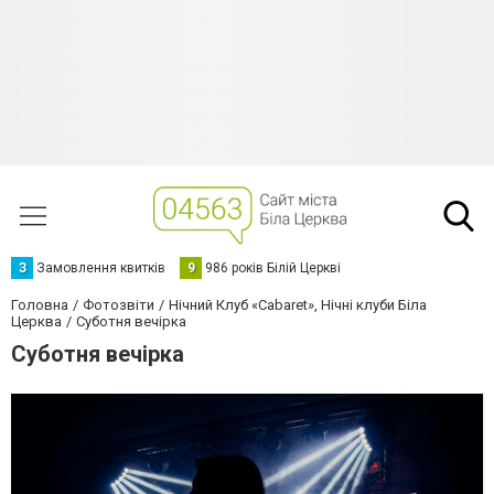
З
Замовлення квитків
9
986 років Білій Церкві
Головна
Фотозвіти
Нічний Клуб «Cabaret», Нічні клуби Біла
Церква
Суботня вечірка
Суботня вечірка