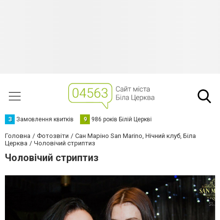
З
Замовлення квитків
9
986 років Білій Церкві
Головна
Фотозвіти
Сан Маріно San Marino, Нічний клуб, Біла
Церква
Чоловічий стриптиз
Чоловічий стриптиз