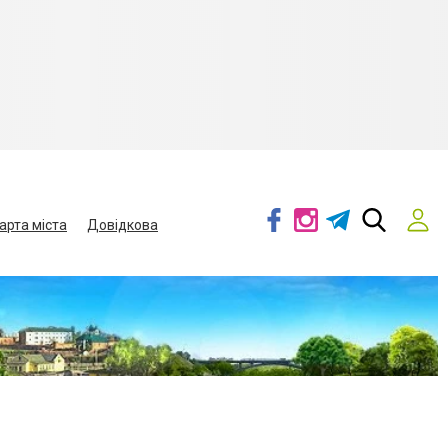
арта міста
Довідкова