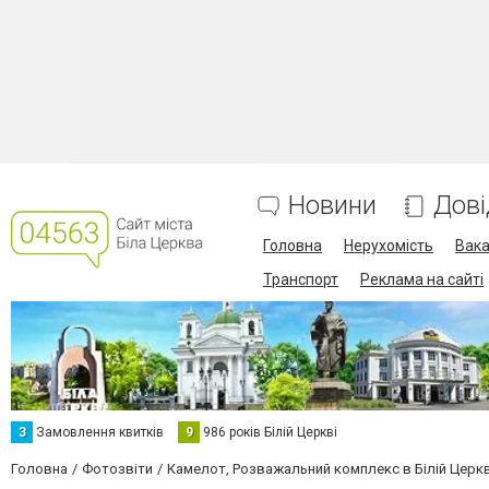
Новини
Дові
Головна
Нерухомість
Вака
Транспорт
Реклама на сайті
З
Замовлення квитків
9
986 років Білій Церкві
Головна
Фотозвіти
Камелот, Розважальний комплекс в Білій Церкв