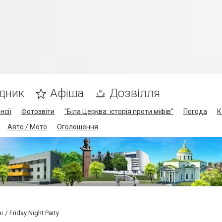
дник
Афіша
Дозвілля
нсії
Фотозвіти
"Біла Церква: історія проти міфів"
Погода
К
Авто / Мото
Оголошення
і
Friday Night Party