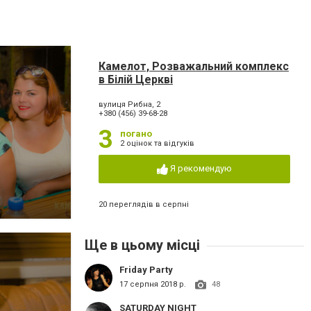
Камелот, Розважальний комплекс
в Білій Церкві
вулиця Рибна, 2
+380 (456) 39-68-28
3
погано
2 оцінок та відгуків
Я рекомендую
20 переглядів в серпні
Ще в цьому місці
Friday Party
17 серпня 2018 р.
48
SATURDAY NIGHT