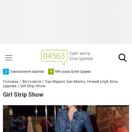
З
Замовлення квитків
9
986 років Білій Церкві
Головна
Фотозвіти
Сан Маріно San Marino, Нічний клуб, Біла
Церква
Girl Strip Show
Girl Strip Show