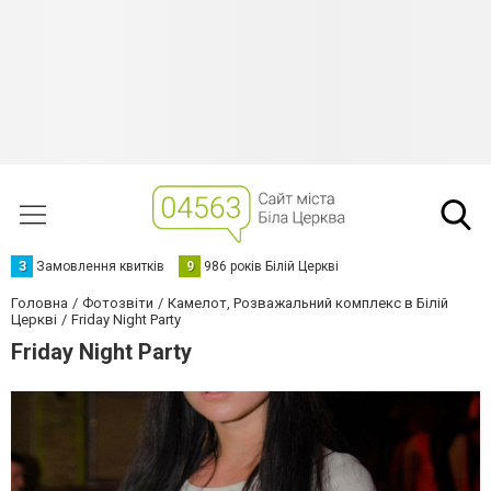
З
Замовлення квитків
9
986 років Білій Церкві
Головна
Фотозвіти
Камелот, Розважальний комплекс в Білій
Церкві
Friday Night Party
Friday Night Party