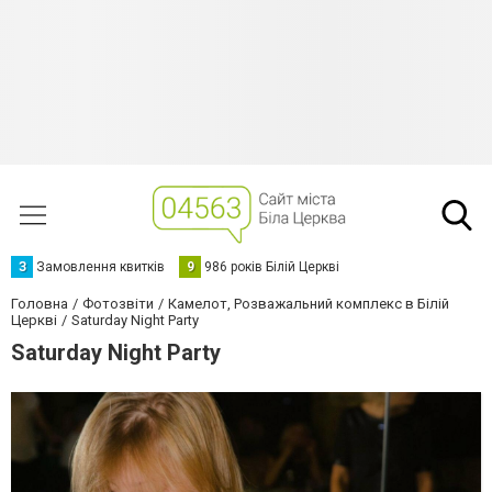
З
Замовлення квитків
9
986 років Білій Церкві
Головна
Фотозвіти
Камелот, Розважальний комплекс в Білій
Церкві
Saturday Night Party
Saturday Night Party