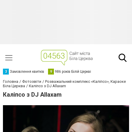
З
Замовлення квитків
9
986 років Білій Церкві
Головна
Фотозвіти
Розважальний комплекс «Каліпсо», Караоке
Біла Церква
Каліпсо з DJ Allaxam
Каліпсо з DJ Allaxam