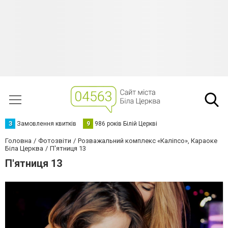
З
Замовлення квитків
9
986 років Білій Церкві
Головна
Фотозвіти
Розважальний комплекс «Каліпсо», Караоке
Біла Церква
П'ятниця 13
П'ятниця 13