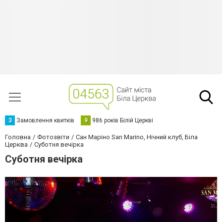
З
Замовлення квитків
9
986 років Білій Церкві
Головна
Фотозвіти
Сан Маріно San Marino, Нічний клуб, Біла
Церква
Суботня вечірка
Суботня вечірка