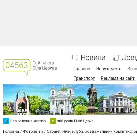
Новини
Дові
Головна
Нерухомість
Вака
Транспорт
Реклама на сайті
З
Замовлення квитків
9
986 років Білій Церкві
Головна
Фотозвіти
Cabaret, Нічні клуби, розважальний комплекс, Б