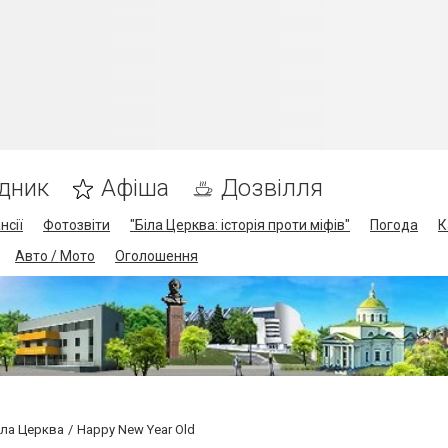
дник
Афіша
Дозвілля
нсії
Фотозвіти
"Біла Церква: історія проти міфів"
Погода
К
Авто / Мото
Оголошення
іла Церква
Happy New Year Old