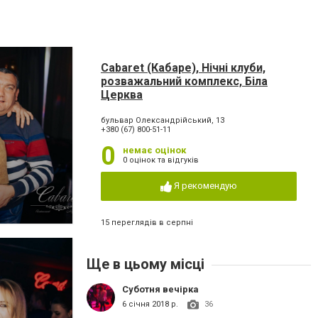
Cabaret (Кабаре), Нічні клуби,
розважальний комплекс, Біла
Церква
бульвар Олександрійський, 13
+380 (67) 800-51-11
0
немає оцінок
0 оцінок та відгуків
Я рекомендую
15 переглядів в серпні
Ще в цьому місці
Суботня вечірка
6 січня 2018 р.
36