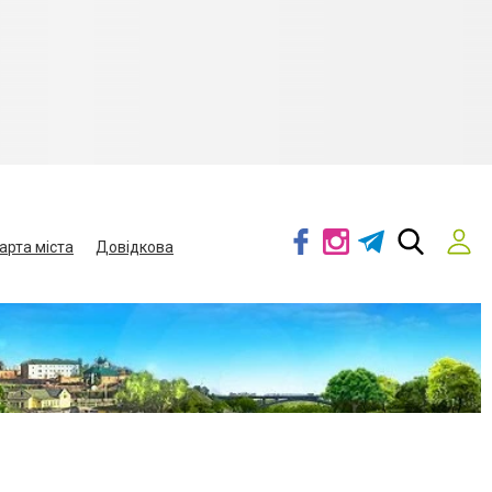
арта міста
Довідкова