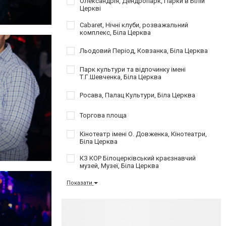
Олександрія, Дендропарк, Парки в Білій
Церкві
Cabaret, Нічні клуби, розважальний
комплекс, Біла Церква
Льодовий Період, Ковзанка, Біла Церква
Парк культури та відпочинку імені
Т.Г.Шевченка, Біла Церква
Росава, Палац Культури, Біла Церква
Торгова площа
Кінотеатр імені О. Довженка, Кінотеатри,
Біла Церква
КЗ КОР Білоцерківський краєзнавчий
музей, Музеї, Біла Церква
Показати