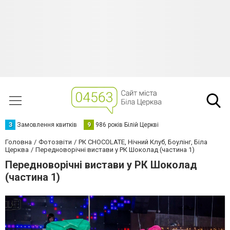
З
Замовлення квитків
9
986 років Білій Церкві
Головна
Фотозвіти
РК CHOCOLATE, Нічний Клуб, Боулінг, Біла
Церква
Передноворічні вистави у РК Шоколад (частина 1)
Передноворічні вистави у РК Шоколад
(частина 1)