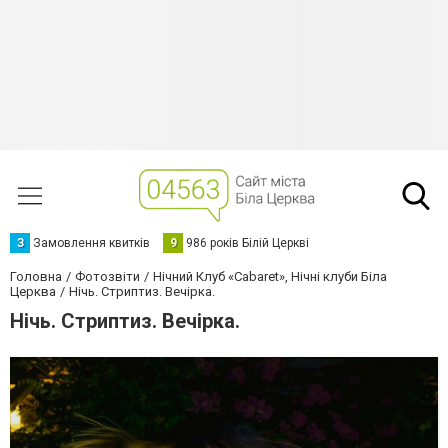
З
Замовлення квитків
9
986 років Білій Церкві
Головна
Фотозвіти
Нічний Клуб «Cabaret», Нічні клуби Біла
Церква
Нічь. Стриптиз. Вечірка.
Нічь. Стриптиз. Вечірка.