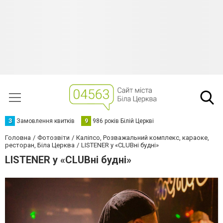
З
Замовлення квитків
9
986 років Білій Церкві
Головна
Фотозвіти
Каліпсо, Розважальний комплекс, караоке,
ресторан, Біла Церква
LISTENER у «CLUBні будні»
LISTENER у «CLUBні будні»