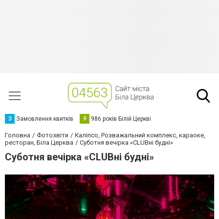
З
Замовлення квитків
9
986 років Білій Церкві
Головна
Фотозвіти
Каліпсо, Розважальний комплекс, караоке,
ресторан, Біла Церква
Суботня вечірка «CLUBні будні»
Суботня вечірка «CLUBні будні»