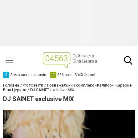
З
Замовлення квитків
9
986 років Білій Церкві
Головна
Фотозвіти
Розважальний комплекс «Каліпсо», Караоке
Біла Церква
DJ SAINET exclusive MIX
DJ SAINET exclusive MIX