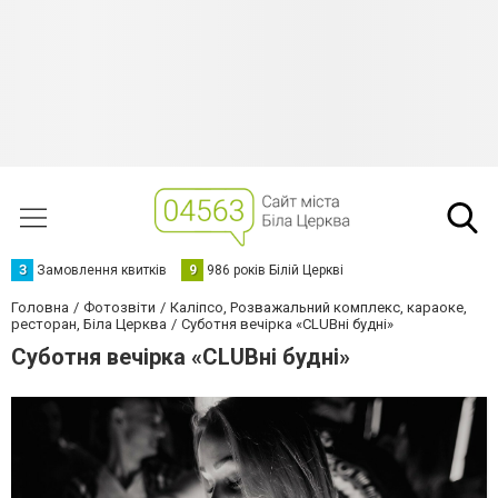
З
Замовлення квитків
9
986 років Білій Церкві
Головна
Фотозвіти
Каліпсо, Розважальний комплекс, караоке,
ресторан, Біла Церква
Суботня вечірка «CLUBні будні»
Суботня вечірка «CLUBні будні»