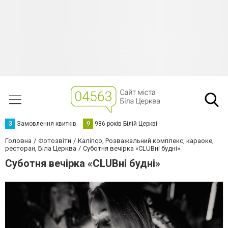
З
Замовлення квитків
9
986 років Білій Церкві
Головна
Фотозвіти
Каліпсо, Розважальний комплекс, караоке,
ресторан, Біла Церква
Суботня вечірка «CLUBні будні»
Суботня вечірка «CLUBні будні»