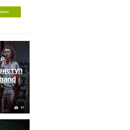
авити
 р.
виступ
band
34