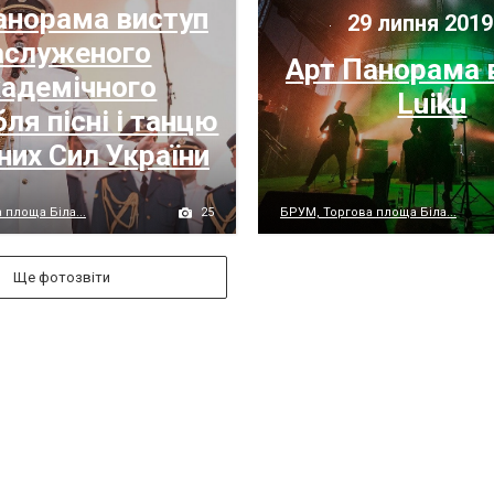
анорама виступ
29 липня 2019
аслуженого
Арт Панорама 
адемічного
Luiku
ля пісні і танцю
них Сил України
25
 площа Біла...
БРУМ, Торгова площа Біла...
Ще фотозвіти