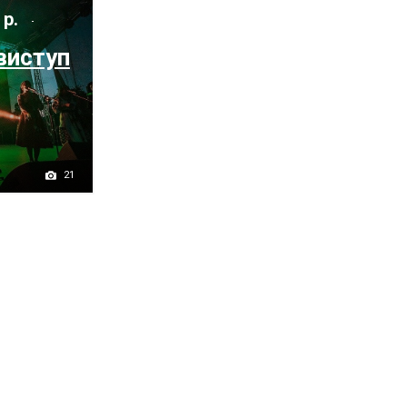
 р.
виступ
21