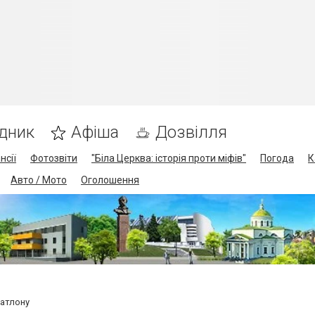
дник
Афіша
Дозвілля
нсії
Фотозвіти
"Біла Церква: історія проти міфів"
Погода
К
Авто / Мото
Оголошення
иатлону