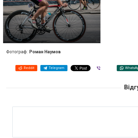
Фотограф:
Роман Наумов
Reddit
Telegram
Viber
WhatsA
Відг