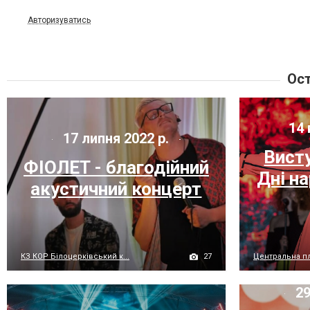
Авторизуватись
Ост
14 
17 липня 2022 р.
Вист
ФІОЛЕТ - благодійний
Дні н
акустичний концерт
27
КЗ КОР Білоцерківський к...
Центральна п
29