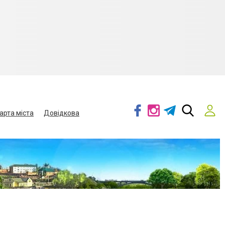
арта міста
Довідкова