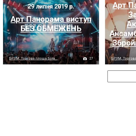
Арт П
29 липня 2019 р.
З
Арт Панорама виступ
Ак
БЕЗ ОБМЕЖЕНЬ
Ансамб
Зброй
27
БРУМ, Торгова площа Біла...
БРУМ, Торгова