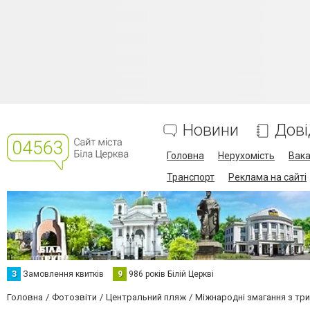
Новини
Дові
Головна
Нерухомість
Вака
Транспорт
Реклама на сайті
З
Замовлення квитків
9
986 років Білій Церкві
Головна
Фотозвіти
Центральний пляж
Міжнародні змагання з тр