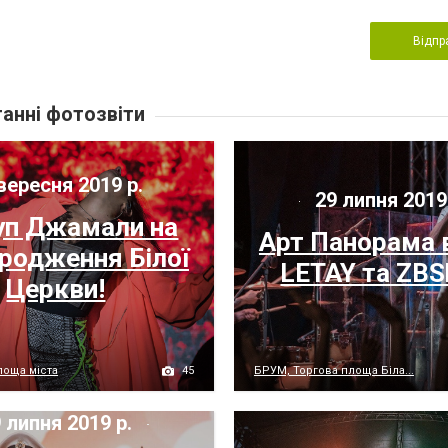
Відпр
анні фотозвіти
вересня 2019 р.
29 липня 2019
уп Джамали на
Арт Панорама 
ародження Білої
LETAY та ZBS
Церкви!
45
лоща міста
БРУМ, Торгова площа Біла...
 липня 2019 р.