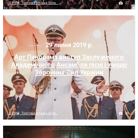
27
БРУМ, Торгова площа Біла...
29 липня 2019 р.
Арт Панорама виступ Заслуженого
Академічного Ансамбля пісні і танцю
Збройних Сил України
25
БРУМ, Торгова площа Біла...