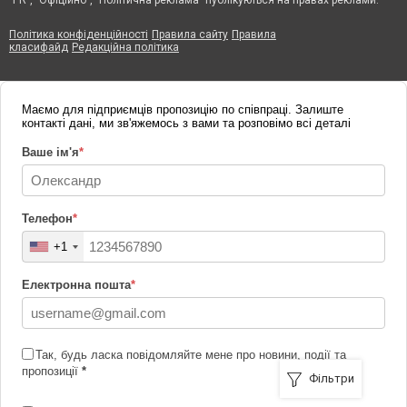
"PR", "Офіційно", "Політична реклама" публікуються на правах реклами.
Політика конфіденційності
Правила сайту
Правила
класифайд
Редакційна політика
Маємо для підприємців пропозицію по співпраці. Залиште
контакті дані, ми зв'яжемось з вами та розповімо всі деталі
Ваше ім'я
*
Телефон
*
+1
Електронна пошта
*
Так, будь ласка повідомляйте мене про новини, події та
пропозиції
*
Фільтри