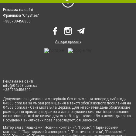
Реклама на сайті
Франшиза "CitySites"
+380730456300
Автори проєкту
Реклама на сайті
info@04563.com.ua
+380730456300
Допускається цитування матеріалів без отримання попередньої згоди
04563.com.ua за умови розміщення в тексті обов'язкового посилання на
04563.com.ua - Сайт міста Біла Церква. Для інтернет-видань обов'язкове
розміщення прямого, відкритого для пошукових систем гіперпосилання
на цитовані статті не нижче другого абзацу в тексті або в якості джерела.
Порушення виняткових прав переслідується Законом.
Матеріали з плашками "Новини компаній", "Промо", "Партнерський
матеріал", "Партнерський спецпроєкт", "Політичні новини", "Пресреліз",