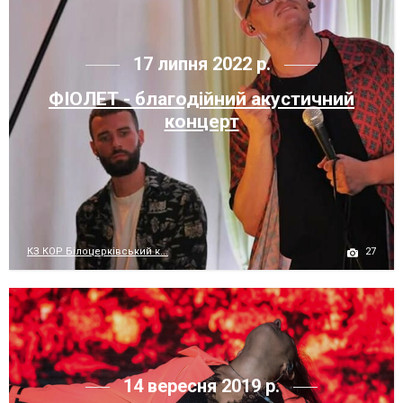
17 липня 2022 р.
ФІОЛЕТ - благодійний акустичний
концерт
27
КЗ КОР Білоцерківський к...
14 вересня 2019 р.