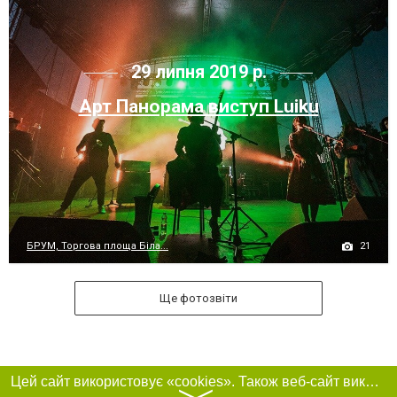
29 липня 2019 р.
Арт Панорама виступ Luiku
21
БРУМ, Торгова площа Біла...
Ще фотозвіти
Цей сайт використовує «cookies». Також веб-сайт використовує інтернет-сервіс для збору технічних даних стосовно відвідувачів з метою отримання маркетингової та статистичної інформації. Умови обробки даних відвідувачів сайту див.
〉