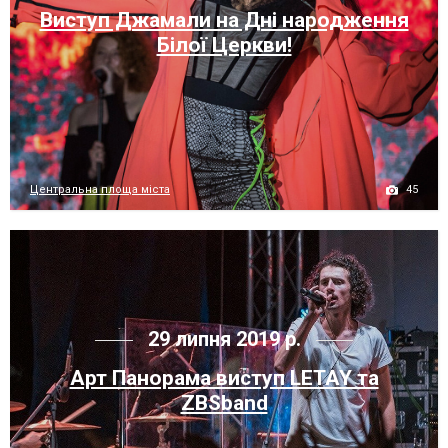
Виступ Джамали на Дні народження
Білої Церкви!
45
Центральна площа міста
29 липня 2019 р.
Арт Панорама виступ LETAY та
ZBSband