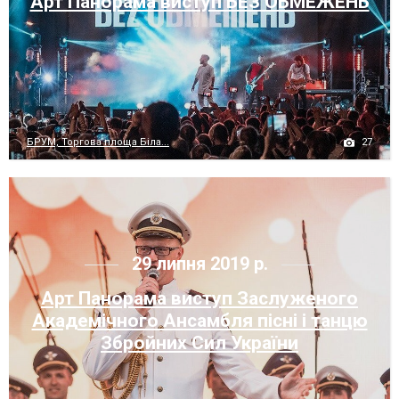
Арт Панорама виступ БЕЗ ОБМЕЖЕНЬ
27
БРУМ, Торгова площа Біла...
29 липня 2019 р.
Арт Панорама виступ Заслуженого
Академічного Ансамбля пісні і танцю
Збройних Сил України