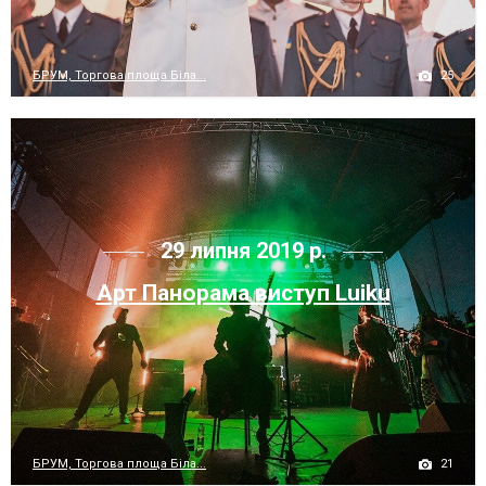
25
БРУМ, Торгова площа Біла...
29 липня 2019 р.
Арт Панорама виступ Luiku
21
БРУМ, Торгова площа Біла...