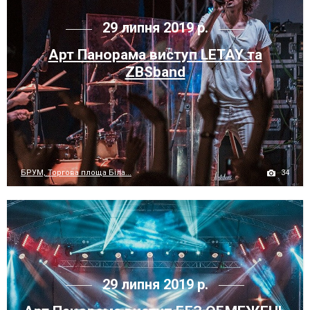
29 липня 2019 р.
Арт Панорама виступ LETAY та
ZBSband
34
БРУМ, Торгова площа Біла...
29 липня 2019 р.