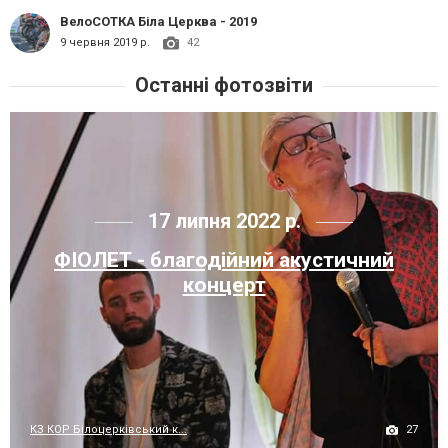
ВелоСОТКА Біла Церква - 2019
9 червня 2019 р.
42
Останні фотозвіти
17 липня 2022 р.
ФІОЛЕТ - благодійний акустичний
концерт
27
КЗ КОР Білоцерківський к...