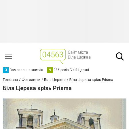
З
Замовлення квитків
9
986 років Білій Церкві
Головна
Фотозвіти
Біла Церква
Біла Церква крізь Prisma
Біла Церква крізь Prisma