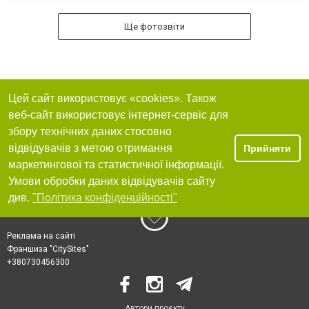
Ще фотозвіти
Цей сайт використовує «cookies». Також
веб-сайт використовує інтернет-сервіс для
збору технічних даних стосовно
відвідувачів з метою отримання
Прийняти
маркетингової та статистичної інформації.
Умови обробки даних відвідувачів сайту
див.
"Політика конфіденційності"
Реклама на сайті
Франшиза "CitySites"
+380730456300
Автори проєкту