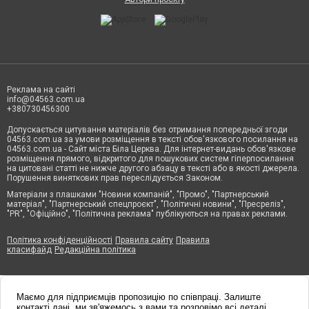
Реклама на сайті
info@04563.com.ua
+380730456300
Допускається цитування матеріалів без отримання попередньої згоди
04563.com.ua за умови розміщення в тексті обов'язкового посилання на
04563.com.ua - Сайт міста Біла Церква. Для інтернет-видань обов'язкове
розміщення прямого, відкритого для пошукових систем гіперпосилання
на цитовані статті не нижче другого абзацу в тексті або в якості джерела.
Порушення виняткових прав переслідується Законом.
Матеріали з плашками "Новини компаній", "Промо", "Партнерський
матеріал", "Партнерський спецпроєкт", "Політичні новини", "Пресреліз",
"PR", "Офіційно", "Політична реклама" публікуються на правах реклами.
Політика конфіденційності
Правила сайту
Правила
класифайд
Редакційна політика
Маємо для підприємців пропозицію по співпраці. Залиште
контакті дані, ми зв'яжемось з вами та розповімо всі деталі