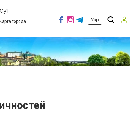
суг
Укр
Карта города
ичностей