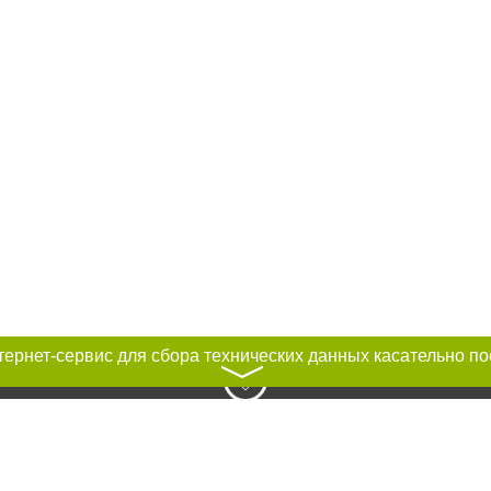
〉
к нам :