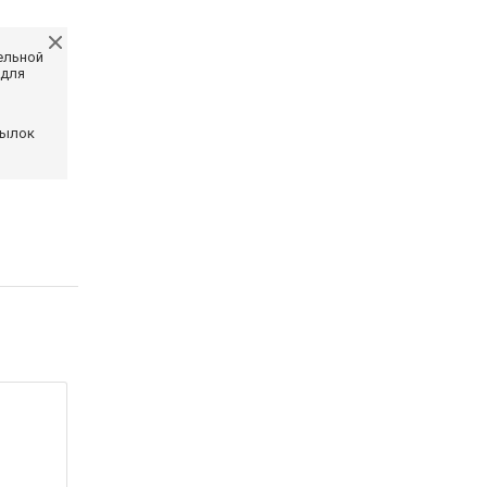
ельной
 для
сылок