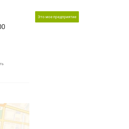
Это мое предприятие
00
ть