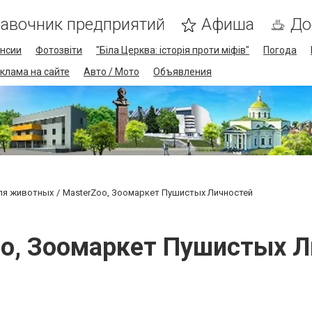
авочник предприятий
Афиша
До
нсии
Фотозвіти
"Біла Церква: історія проти міфів"
Погода
клама на сайте
Авто / Мото
Объявления
ля животных
MasterZoo, Зоомаркет Пушистых Личностей
oo, Зоомаркет Пушистых Л