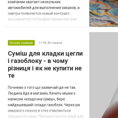
компании хватает нескольких
автомобилей для выполнения заказов, а
завтра появляется новый контракт,
расширяется география перевозок или
увеличивается объем поставок. Именно в
такие моменты вопрос обновления
автопарка выходит на первый план.
Однако далеко не всегда рационально
Бізнес новини
11:18,
26 червня
сразу выводить из оборота крупную сумму
Суміш для кладки цегли
для приобретения техники. Как выбрать
і газоблоку - в чому
транспорт, который окупит себя...
різниця і як не купити не
те
Почнемо з того що зазвичай іде не так.
Людина йде в магазин, бачить мішки з
написом «кладочна суміш», бере
найдешевший і кладе газоблок. Через рік
зимового сезону в стіні з'являються
тріщини по швах. Причина проста: клей для