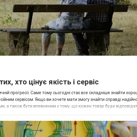
х, хто цінує якість і сервіс
чній прогресії. Саме тому сьогодні стає все складніше знайти хор
есійним сервісом. Якщо ви хочете мати змогу знайти справді надійн
ми, а також бути впевненим у тому, що кожен товар буде відповіда
. Він спромігся...