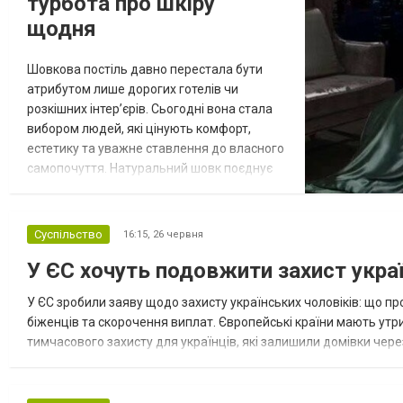
турбота про шкіру
щодня
Шовкова постіль давно перестала бути
атрибутом лише дорогих готелів чи
розкішних інтер’єрів. Сьогодні вона стала
вибором людей, які цінують комфорт,
естетику та уважне ставлення до власного
самопочуття. Натуральний шовк поєднує
приємні тактильні відчуття, витончений
зовнішній вигляд і властивості, які роблять
щоденний сон більш комфортним. Саме
Суспільство
16:15,
26 червня
тому шовкова постіль привертає увагу тих,
У ЄС хочуть подовжити захист україн
хто прагне створити затишний простір без
зайвих компромісів між красою...
У ЄС зробили заяву щодо захисту українських чоловіків: що п
біженців та скорочення виплат. Європейські країни мають у
тимчасового захисту для українців, які залишили домівки чере
про що повідомляє пресслужба РЄ. Тимчасовий захист для укра