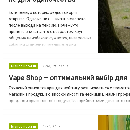
Есть темы, о которых редко говорят
открыто. Одна из них — жизнь человека
после выхода на пенсию. Почему-то
принято считать, что с возрастом круг
общения неизбежно сужается, интересных
событий становится меньше, а дни
начинают походить один на другой. Но на
практике все зависит не от возраста, а от
среды. Многие пожилые люди признаются,
Бізнес новини
09:58,
29 червня
что больше всего им не хватает не помощи
Vape Shop – оптимальний вибір для ти
по хозяйству и даже не медицинского
сопровождения, а обычного
Сучасний ринок товарів для вейпінгу розширюється у геометри
человеческого общен...
магазин з продукцією високої якості та чесними цінами і проф
продавця оригінальної продукції за прийнятними для вас ціна
заявленим характеристикам, зверніть увагу на магазин Вейп Шоп
Бізнес новини
08:43,
27 червня