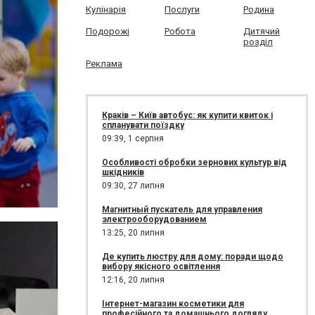
Кулінарія
Послуги
Родина
Подорожі
Робота
Дитячий
розділ
Реклама
Краків – Київ автобус: як купити квиток і
спланувати поїздку
09:39,
1 серпня
Особливості обробки зернових культур від
шкідників
09:30,
27 липня
Магнитный пускатель для управления
электрооборудованием
13:25,
20 липня
Де купить люстру для дому: поради щодо
вибору якісного освітлення
12:16,
20 липня
Інтернет-магазин косметики для
професійного та домашнього догляду