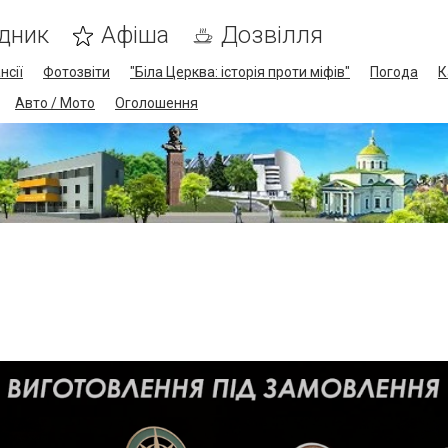
дник
Афіша
Дозвілля
нсії
Фотозвіти
"Біла Церква: історія проти міфів"
Погода
К
Авто / Мото
Оголошення