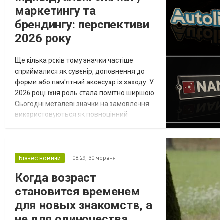
маркетингу та
брендингу: перспективи
2026 року
Ще кілька років тому значки частіше
сприймалися як сувенір, доповнення до
форми або пам'ятний аксесуар із заходу. У
2026 році їхня роль стала помітно ширшою.
Сьогодні металеві значки на замовлення
використовуються як повноцінний
інструмент брендингу: вони допомагають
компанії виділятися, підтримувати
візуальний стиль та вибудовувати
ближчий контакт із аудиторією. Такий
Бізнес новини
08:29,
30 червня
формат вже не виглядає другорядною
Когда возраст
деталлю, а стає частиною продуманої
становится временем
комунікаційної ст...
для новых знакомств, а
не для одиночества