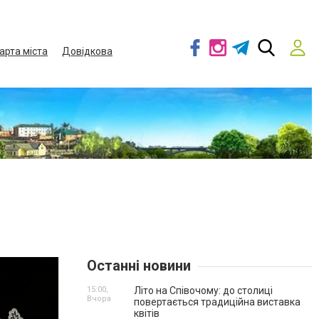
арта міста
Довідкова
Останні новини
15:00,
Літо на Співочому: до столиці
Вчора
повертається традиційна виставка
квітів