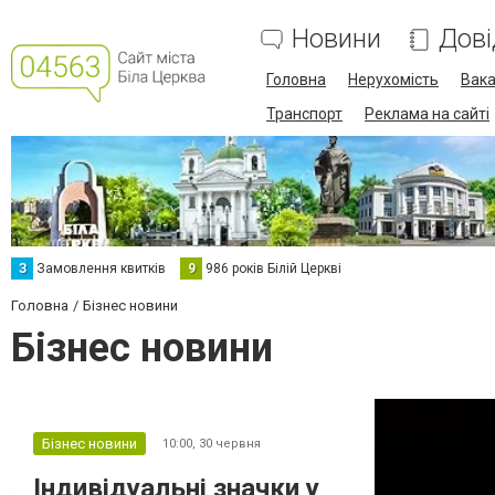
Новини
Дові
Головна
Нерухомість
Вака
Транспорт
Реклама на сайті
З
Замовлення квитків
9
986 років Білій Церкві
Головна
Бізнес новини
Бізнес новини
Бізнес новини
10:00,
30 червня
Індивідуальні значки у