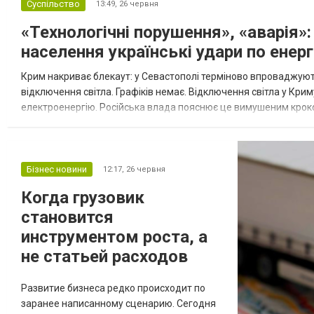
Суспільство
13:49,
26 червня
«Технологічні порушення», «аварія»
населення українські удари по енер
Крим накриває блекаут: у Севастополі терміново впроваджую
відключення світла. Графіків немає. Відключення світла у Кр
електроенергію. Російська влада пояснює це вимушеним крок
«губернатор» тимчасово окупованого Севастополя Михайло Ра
Бізнес новини
12:17,
26 червня
Когда грузовик
становится
инструментом роста, а
не статьей расходов
Развитие бизнеса редко происходит по
заранее написанному сценарию. Сегодня