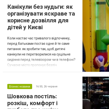
Канікули без нудьги: як
організувати яскраве та
корисне дозвілля для
дітей у Києві
Коли настає час тривалого відпочинку,
перед батьками постає одне й те саме
питання: як зробити так, щоб дитячі
канікули не перетворилися на суцільне
сидіння перед телевізором чи в телефоні?
Сучасне місто пропонує безліч
можливостей, які здатні здивувати навіть
найвибагливіших тінейджерів та малюків.
Головне – знайти правильний баланс між
активним рухом, новими знаннями та
Бізнес новини
16:50,
26 червня
розвагами у колі друзів. Новий тренд:
Шовкова постіль:
корисна зайнятість протягом дня Для
розкіш, комфорт і
працюючих д...