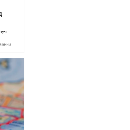
д
нучі
званий