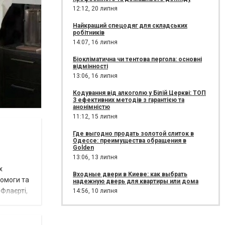
12:12,
20 липня
Найкращий спецодяг для складських
робітників
14:07,
16 липня
Біокліматична чи тентова пергола: основні
відмінності
13:06,
16 липня
Кодування від алкоголю у Білій Церкві: ТОП
3 ефективних методів з гарантією та
анонімністю
11:12,
15 липня
Где выгодно продать золотой слиток в
Одессе: преимущества обращения в
Golden
13:06,
13 липня
х
Входные двери в Киеве: как выбрать
помоги та
надежную дверь для квартиры или дома
Флаєрті,
14:56,
10 липня