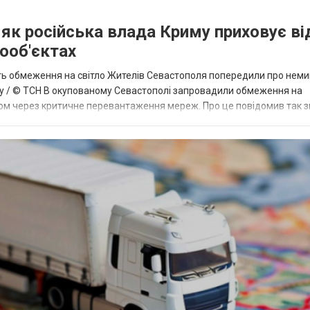
: як російська влада Криму приховує ві
гооб'єктах
ть обмеження на світло Жителів Севастополя попередили про неми
иму / © ТСН В окупованому Севастополі запровадили обмеження на
ом через критичне перевантаження мереж. Про це повідомив так 
звожаєв. «У Севастополі запровад...