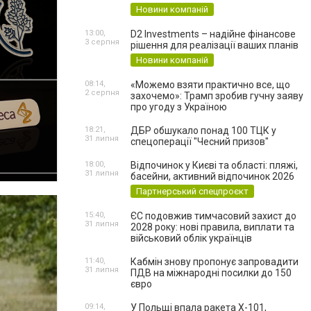
Новини компаній
13:00,
D2 Investments – надійне фінансове
3 серпня
рішення для реалізації ваших планів
Новини компаній
08:14,
«Можемо взяти практично все, що
2 серпня
захочемо»: Трамп зробив гучну заяву
про угоду з Україною
18:21,
ДБР обшукало понад 100 ТЦК у
31 липня
спецоперації "Чесний призов"
18:00,
Відпочинок у Києві та області: пляжі,
31 липня
басейни, активний відпочинок 2026
Партнерський спецпроєкт
15:40,
ЄС подовжив тимчасовий захист до
31 липня
2028 року: нові правила, виплати та
військовий облік українців
11:40,
Кабмін знову пропонує запровадити
31 липня
ПДВ на міжнародні посилки до 150
євро
09:14,
У Польщі впала ракета Х-101,