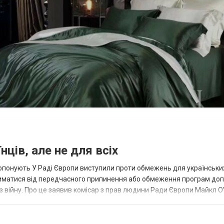
ців, але не для всіх
ропонують У Раді Європи виступили проти обмежень для українськи
триматися від передчасного припинення або обмеження програм до
з війну. Про це заявив комісар з прав людини Ради Європи Майкл О’
їнців — що про...