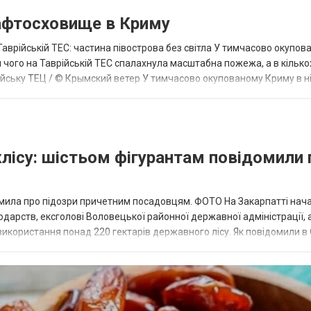
нафтосховище в Криму
Таврійській ТЕС: частина півострова без світла У тимчасово окупов
я чого на Таврійській ТЕС спалахнула масштабна пожежа, а в кілько
ійську ТЕЦ / © Крымский ветер У тимчасово окупованому Криму в н
ля, після чо...
лісу: шістьом фігурантам повідомили 
мила про підозри причетним посадовцям. ФОТО На Закарпатті нач
дарств, ексголові Воловецької районної державної адміністрації, 
икористання понад 220 гектарів державного лісу. Як повідомили в 
 гектарів, на...