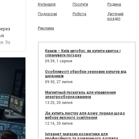
Кулінарія
Послуги
Родина
Подорожі
Робота
Дитячий
розділ
Реклама
через
лі
в. За
Краків – Київ автобус: як купити квиток і
спланувати поїздку
09:39,
1 серпня
Особливості обробки зернових культур від
шкідників
09:30,
27 липня
Магнитный пускатель для управления
электрооборудованием
13:25,
20 липня
Де купить люстру для дому: поради щодо
вибору якісного освітлення
12:16,
20 липня
Інтернет-магазин косметики для
професійного та домашнього догляду