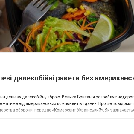
шеві далекобійні ракети без американс
аїни дешеву далекобійну зброю Велика Британія розробляє недорог
алежатиме від американських компонентів і даних. Про це повідомля
терства оборони, передає «Комерсант Український». Як зазначаєть
ий у прискореному режимі...