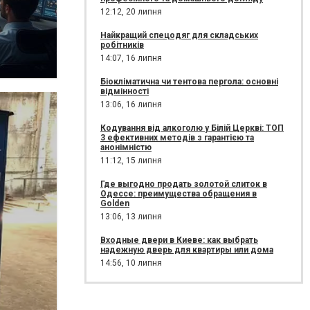
12:12,
20 липня
Найкращий спецодяг для складських
робітників
14:07,
16 липня
Біокліматична чи тентова пергола: основні
відмінності
13:06,
16 липня
Кодування від алкоголю у Білій Церкві: ТОП
3 ефективних методів з гарантією та
анонімністю
11:12,
15 липня
Где выгодно продать золотой слиток в
Одессе: преимущества обращения в
Golden
13:06,
13 липня
Входные двери в Киеве: как выбрать
надежную дверь для квартиры или дома
14:56,
10 липня