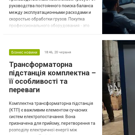
руководства постоянного поиска баланса
между эксплуатационными расходами и
скоростью обработки грузов. Покупка
профессионального оборудования - это
всегда серьезные капиталовложения.
Чтобы инвестиции быстро окупились и
приносили стабильную прибыль, важно
детально анализировать не только
Бізнес новини
18:46,
20 червня
базовые технические характеристики
Трансформаторна
машин, но и их экономическую
підстанція комплектна –
эффективность в долгосрочной пер...
її особливості та
переваги
Комплектна трансформаторна підстанція
(КТП) є важливим елементом сучасних
систем електропостачання. Вона
призначена для прийому, перетворення та
розподілу електричної енергії між