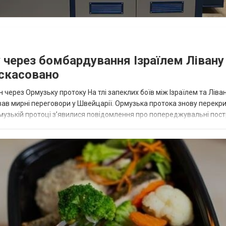
 через бомбардування Ізраїлем Лівану 
 скасовано
н через Ормузьку протоку На тлі запеклих боїв між Ізраїлем та Ліва
вав мирні переговори у Швейцарії. Ормузька протока знову перекри
Ормузькій протоці з’явилися повідомлення про попереджувальні пост
вих ісл...