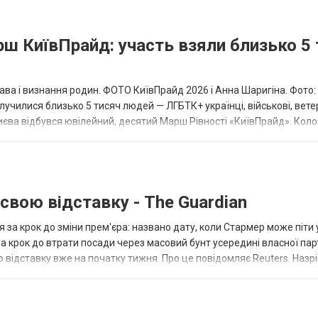
рш КиївПрайд: участь взяли близько 5
ава і визнання родин. ФОТО КиївПрайд 2026 і Анна Шаригіна. Фото:
училися близько 5 тисяч людей — ЛГБТК+ українці, військові, вете
иєва відбувся ювілейний, десятий Марш Рівності «КиївПрайд». Кол
бульваром Тараса Шевче...
свою відставку - The Guardian
ія за крок до зміни прем'єра: названо дату, коли Стармер може піти 
а крок до втрати посади через масовий бунт усередині власної парт
ро відставку вже на початку тижня. Про це повідомляє Reuters. Назр
Кір Ст...