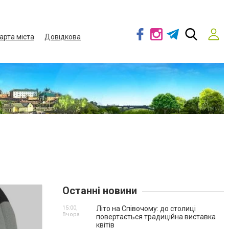
арта міста
Довідкова
Останні новини
15:00,
Літо на Співочому: до столиці
Вчора
повертається традиційна виставка
квітів