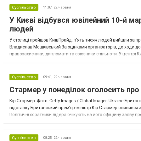
Суспільство
11:07,
22 червня
У Києві відбувся ювілейний 10-й ма
людей
У столиці пройшов КиївПрайд: п’ять тисяч людей вийшли за пр
Владислав Мошківський За оцінками організаторів, до ходи дол
правозахисники, дипломати та союзники спільноти. У центрі К
рушила від Червоного корпусу КНУ і пройшла понад кілометр 
Суспільство
09:41,
22 червня
Стармер у понеділок оголосить про 
Кір Стармер. Фото: Getty Images / Global Images Ukraine Британ
відставку Британський прем'єр-міністр Кір Стармер опинився з
Політичні соратники лідера очікують на його офіційну заяву п
відставки Кіра Стармера За інформацією видання The Observer, 
Суспільство
08:25,
22 червня