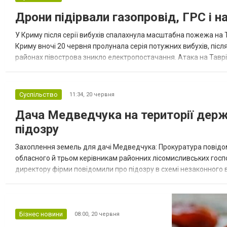
Дрони підірвали газопровід, ГРС і 
У Криму після серії вибухів спалахнула масштабна пожежа на 
Криму вночі 20 червня пролунала серія потужних вибухів, післ
районах півострова зникло електропостачання. Атака на Тавр
20 червня пролунала серія потужних вибухів у районі Сімферопо
Суспільство
11:34,
20 червня
Дача Медведчука на території держ
підозру
Захоплення земель для дачі Медведчука: Прокуратура повідо
обласного й трьом керівникам районних лісомисливських госпо
директору фірми повідомили про підозру в схемі незаконного в
генерального прокурора, йдеться про лісовий масив площею 226
Бізнес новини
08:00,
20 червня