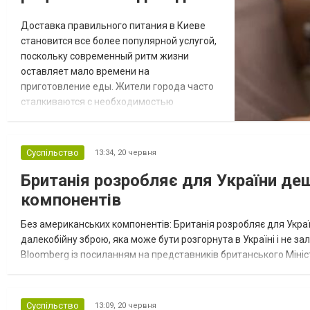
Доставка правильного питания в Киеве
становится все более популярной услугой,
поскольку современный ритм жизни
оставляет мало времени на
приготовление еды. Жители города часто
сталкиваются с необходимостью
совмещать работу, учебу, дорогу и
бытовые дела, из-за чего полноценное и
регулярное питание уходит на второй
Суспільство
13:34,
20 червня
план. В результате многие переходят на
Британія розробляє для України де
быстрые перекусы или пропускают приемы
пищи, что негативно влияет на
компонентів
самочувствие и уровень энергии. Готов...
Без американських компонентів: Британія розробляє для Укр
далекобійну зброю, яка може бути розгорнута в Україні і не з
Bloomberg із посиланням на представників британського Мініс
проєкт Brakestop, запущений наприкінці 2024 року, реалізован
Суспільство
13:09,
20 червня