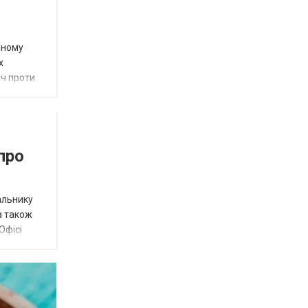
аному
х
іч проти
про
альнику
а також
Офісі