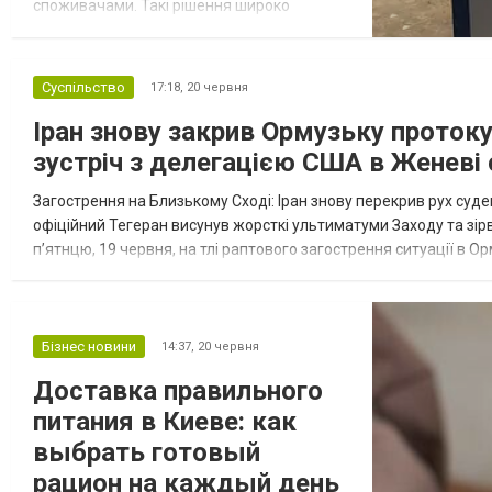
споживачами. Такі рішення широко
застосовуються на промислових
підприємствах, у житлових комплексах,
сільськогосподарських об’єктах,
Суспільство
17:18,
20 червня
котеджних містечках та інших об’єктах, де
Іран знову закрив Ормузьку протоку
необхідне надійне електропостачання.
Купити трансформаторні підстанції в Києві
зустріч з делегацією США в Женеві
та області на вигідних умо...
Загострення на Близькому Сході: Іран знову перекрив рух суде
офіційний Тегеран висунув жорсткі ультиматуми Заходу та зір
п’ятнцю, 19 червня, на тлі раптового загострення ситуації в 
повне блокування морського транзиту з боку Ірану. Корпус варто
Бізнес новини
14:37,
20 червня
Доставка правильного
питания в Киеве: как
выбрать готовый
рацион на каждый день