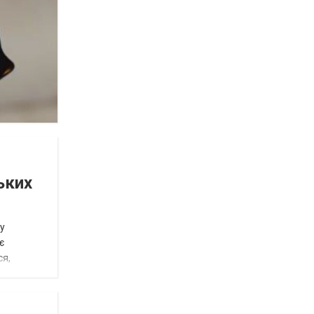
ьких
у
є
ся,