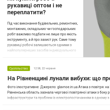
рукавиці оптом і не
переплатити?
Під час виконання будівельних, ремонтних,
монтажних, складських чи господарських
робіт важливо подбати не лише про якість
інструменту, а й про захист рук. Саме тому
рукавиці робочі залишаються одними з
найпопулярніших засобів індивідуального
захисту для працівників різних сфер. Вони
допомагають уникнути порізів, подряпин,
забруднень та механічних пошкоджень під
Суспільство
12:58,
22 червня
час щоденної роботи. Для підприємств,
На Рівненщині лунали вибухи: що пр
будівельних компаній, комунальних служб і
торгових точок в...
Фото ілюстративне. Джерело: glavnoe.in.ua Атака з повітря: на
Рівненська область зазнала чергової повітряної атаки з боку 
інфраструктури та проблем із електропостачанням в одному з р
адміністрації Олександр Коваль. Наслідки удару в Сарненському