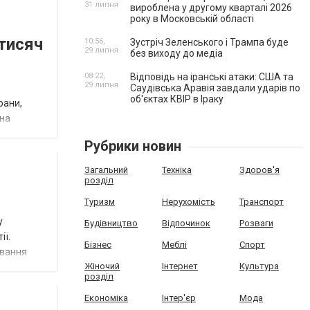
31 липня
вироблена у другому кварталі 2026
року в Московській області
 тисяч
10:56,
Зустріч Зеленського і Трампа буде
29 липня
без виходу до медіа
08:22,
Відповідь на іранські атаки: США та
29 липня
Саудівська Аравія завдали ударів по
об'єктах КВІР в Іраку
рани,
она
Рубрики новин
Загальний
Техніка
Здоров'я
розділ
Туризм
Нерухомість
Транспорт
у
Будівництво
Відпочинок
Розваги
ії.
Бізнес
Меблі
Спорт
івання
Жіночий
Інтернет
Культура
розділ
Економіка
Інтер'єр
Мода