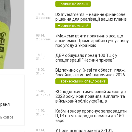
Новини компаній
13:00,
D2 Investments – надійне фінансове
3 серпня
рішення для реалізації ваших планів
Новини компаній
08:14,
«Можемо взяти практично все, що
2 серпня
захочемо»: Трамп зробив гучну заяву
про угоду з Україною
18:21,
ДБР обшукало понад 100 ТЦК у
31 липня
спецоперації "Чесний призов"
18:00,
Відпочинок у Києві та області: пляжі,
31 липня
басейни, активний відпочинок 2026
Партнерський спецпроєкт
15:40,
ЄС подовжив тимчасовий захист до
31 липня
2028 року: нові правила, виплати та
військовий облік українців
ервня
11:40,
Кабмін знову пропонує запровадити
31 липня
ПДВ на міжнародні посилки до 150
ськової
євро
09:14,
У Польщі впала ракета Х-101,