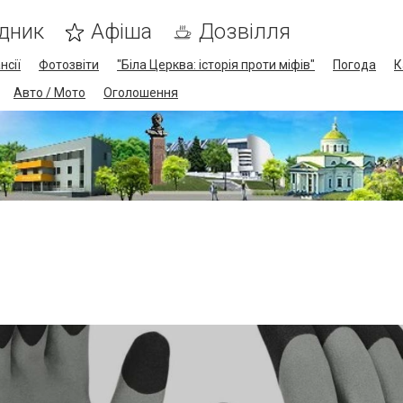
дник
Афіша
Дозвілля
нсії
Фотозвіти
"Біла Церква: історія проти міфів"
Погода
К
Авто / Мото
Оголошення