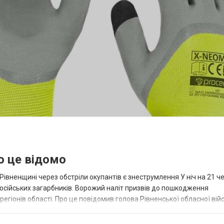
о це відомо
 Рівненщині через обстріли окупантів є знеструмлення У ніч на 21 ч
російських загарбників. Ворожий наліт призвів до пошкодження
егіонів області. Про це повідомив голова Рівненської обласної вій
 районі За д...