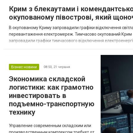
Крим з блекаутами і комендантськ
окупованому півострові, який щоно
В окупованому Криму запровадили графіки відключення світла
перевантаження електромереж. Тимчасово окупований Крим (і
запровадили графіки тимчасового відключення електроенергії
його словами, обмеження ввели для ліквідації перевантаженн
Бізнес новини
08:50,
21 червня
Экономика складской
логистики: как грамотно
инвестировать в
подъемно-транспортную
технику
Управление современным складским или
производственным комплексом требует от