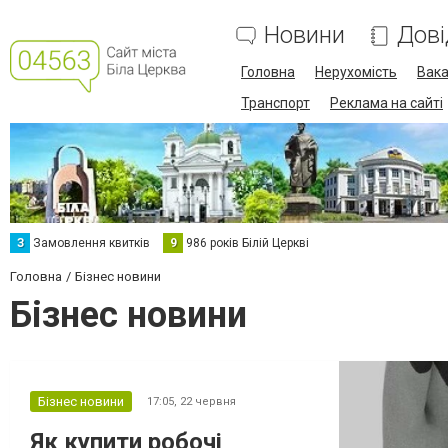
Новини
Дові
Головна
Нерухомість
Вака
Транспорт
Реклама на сайті
З
Замовлення квитків
9
986 років Білій Церкві
Головна
Бізнес новини
Бізнес новини
Бізнес новини
17:05,
22 червня
Як купити робочі