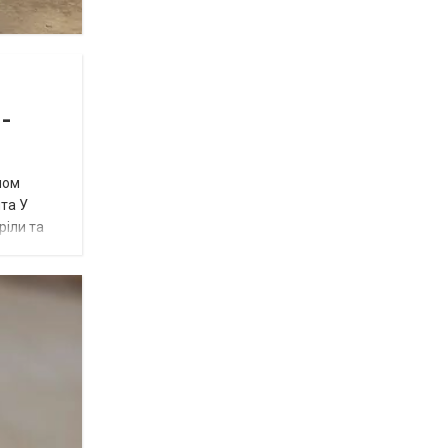
-
ном
та У
ріли та