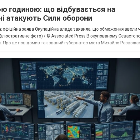
ою годиною: що відбувається на
чі атакують Сили оборони
: офіційна заява Окупаційна влада заявила, що обмеження ввели 
люстративне фото) / © Associated Press В окупованому Севастопо
. Про це повідомив так званий губернатор міста Михайло Развожає
я електромереж за межами мі...