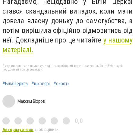
Нагадаємо, нещодавно у Білій Церкві
стався скандальний випадок, коли мати
довела власну доньку до самогубства, а
потім вирішила офіційно відмовитись від
неї. Докладніше про це читайте
у нашому
матеріалі.
Якщо ви помітили помилку, виділіть необхідний текст і натисніть Ctrl + Enter, щоб
повідомити про це редакцію
#БілаЦерква
#школярі
#сироти
Максим Віхров
0,0
Авторизуйтесь
, щоб оцінити