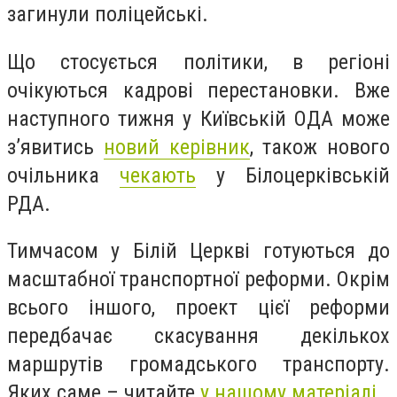
загинули поліцейські.
Що стосується політики, в регіоні
очікуються кадрові перестановки. Вже
наступного тижня у Київській ОДА може
з’явитись
новий керівник
, також нового
очільника
чекають
у Білоцерківській
РДА.
Тимчасом у Білій Церкві готуються до
масштабної транспортної реформи. Окрім
всього іншого, проект цієї реформи
передбачає скасування декількох
маршрутів громадського транспорту.
Яких саме – читайте
у нашому матеріалі
.