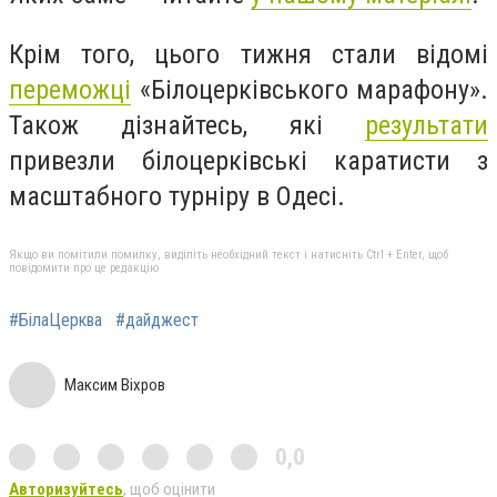
Крім того, цього тижня стали відомі
переможці
«Білоцерківського марафону».
Також дізнайтесь, які
результати
привезли білоцерківські каратисти з
масштабного турніру в Одесі.
Якщо ви помітили помилку, виділіть необхідний текст і натисніть Ctrl + Enter, щоб
повідомити про це редакцію
#БілаЦерква
#дайджест
Максим Віхров
0,0
Авторизуйтесь
, щоб оцінити