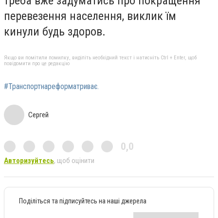
треба вже задуматись про покращення
перевезення населення, виклик їм
кинули будь здоров.
Якщо ви помітили помилку, виділіть необхідний текст і натисніть Ctrl + Enter, щоб
повідомити про це редакцію
#Транспортнареформатриває.
Сергей
0,0
Авторизуйтесь
, щоб оцінити
Поділіться та підписуйтесь на наші джерела